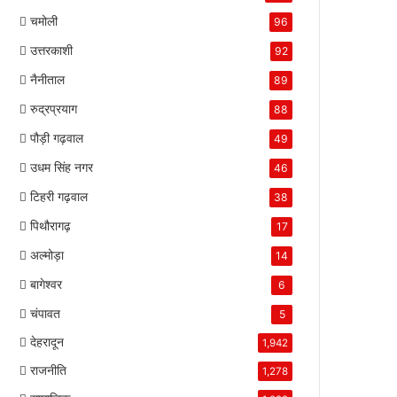
चमोली
96
उत्तरकाशी
92
नैनीताल
89
रुद्रप्रयाग
88
पौड़ी गढ़वाल
49
उधम सिंह नगर
46
टिहरी गढ़वाल
38
पिथौरागढ़
17
अल्मोड़ा
14
बागेश्वर
6
चंपावत
5
देहरादून
1,942
राजनीति
1,278