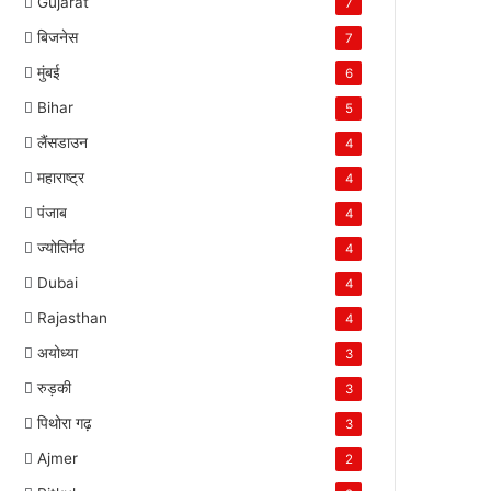
Gujarat
7
बिजनेस
7
मुंबई
6
Bihar
5
लैंसडाउन
4
महाराष्ट्र
4
पंजाब
4
ज्योतिर्मठ
4
Dubai
4
Rajasthan
4
अयोध्या
3
रुड़की
3
पिथोरा गढ़
3
Ajmer
2