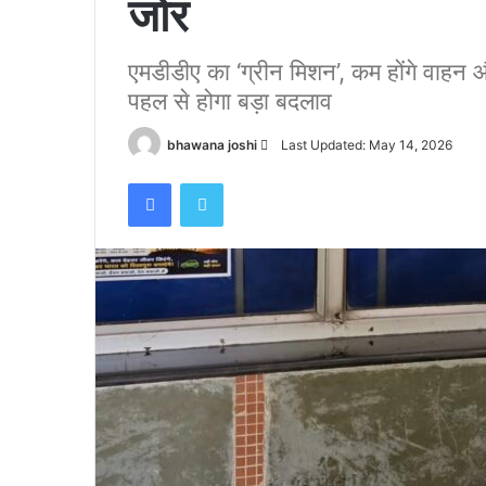
जोर
पर
हादसा,
हाथी
एमडीडीए का ‘ग्रीन मिशन’, कम होंगे वाहन औ
November 16, 2023
को
कोटद्वार के दुगड्डा मार्ग पर हादसा, हाथी को देखकर
पहल से होगा बड़ा बदलाव
देखकर
घबराया युवक, बाइक रपटने से मौके पर मौत
घबराया
Send
bhawana joshi
Last Updated: May 14, 2026
युवक,
an
बाइक
Facebook
Twitter
email
रपटने
से
मौके
पर
मौत