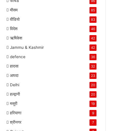
फीचर्ड
96
मौसम
85
वीडियो
83
विदेश
46
ऋषिकेश
42
Jammu & Kashmir
42
defence
36
हादसा
32
आपदा
23
Delhi
20
हल्द्वानी
20
मसूरी
19
हरियाणा
9
श्रीनगर
7