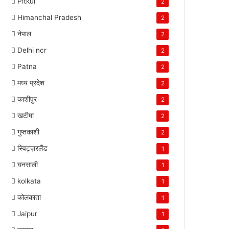
Pitkul
2
Himanchal Pradesh
2
नेपाल
2
Delhi ncr
2
Patna
2
मध्य प्रदेश
2
काशीपुर
2
खटीमा
2
गुप्तकाशी
2
स्विट्ज़रलैंड
1
घनसाली
1
kolkata
1
कोलकाता
1
Jaipur
1