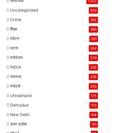
सामाजिक
1,022
Uncategorized
663
Crime
392
शिक्षा
360
पर्यटन
291
घटना
284
मनोरंजन
276
INDIA
242
स्वास्थ्य
235
स्पोर्ट्स
200
Uttrakhand
175
Dehradun
170
New Delhi
108
उत्तर प्रदेश
101