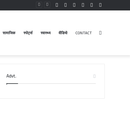
Facebook
YouTube
Instagram
Log
Random
Sidebar
In
Article
सामाजिक
स्पोर्ट्स
स्वास्थ्य
वीडियो
CONTACT
Search
Advt.
for
डेंगू
-
और
चिकनगुनिया
को