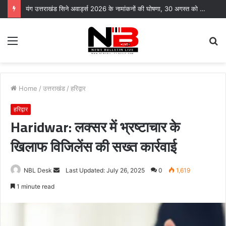
यंग उत्तराखंड सिने अवार्ड्स 2026 के नामांकनों की घोषणा, 30 अगस्त को भारत मंडपम में होगा भव्य समारोह
Menu
S
fo
Home
/
उत्तराखंड
/
हरिद्वार
हरिद्वार
Haridwar: लक्सर में भ्रष्टाचार के
खिलाफ विजिलेंस की सख्त कार्रवाई
Send
NBL Desk
Last Updated: July 26, 2025
0
1,619
an
1 minute read
email