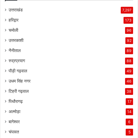
उत्तराखंड
7,297
हरिद्वार
173
चमोली
96
उत्तरकाशी
92
नैनीताल
89
रुद्रप्रयाग
88
पौड़ी गढ़वाल
49
उधम सिंह नगर
46
टिहरी गढ़वाल
38
पिथौरागढ़
17
अल्मोड़ा
14
बागेश्वर
6
चंपावत
5