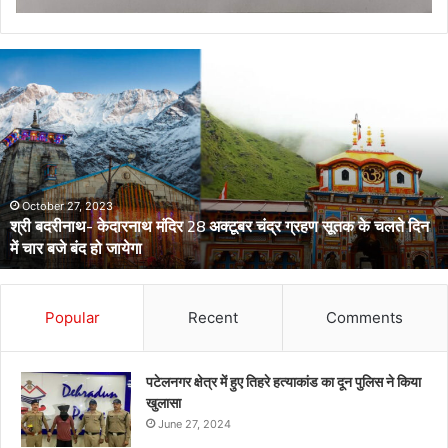
डेंगू
और
चिकनगुनिया
को
लेकर
स्वास्थ्य
विभाग
का
अर्लट
April 29, 2024
डेंगू और चिकनगुनिया को लेकर स्वास्थ्य विभाग का अर्लट
Popular
Recent
Comments
पटेलनगर क्षेत्र में हुए तिहरे हत्याकांड का दून पुलिस ने किया
खुलासा
June 27, 2024