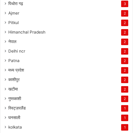
पिथोरा गढ़
3
Ajmer
2
Pitkul
2
Himanchal Pradesh
2
नेपाल
2
Delhi ncr
2
Patna
2
मध्य प्रदेश
2
काशीपुर
2
खटीमा
2
गुप्तकाशी
2
स्विट्ज़रलैंड
1
घनसाली
1
kolkata
1