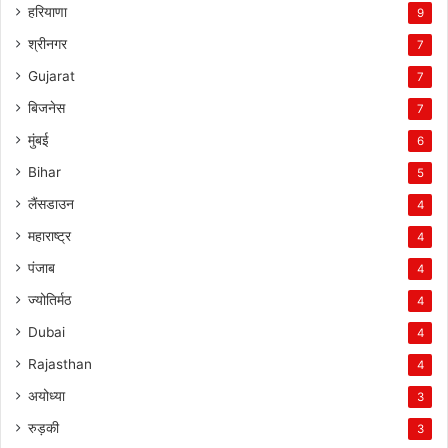
हरियाणा
9
श्रीनगर
7
Gujarat
7
बिजनेस
7
मुंबई
6
Bihar
5
लैंसडाउन
4
महाराष्ट्र
4
पंजाब
4
ज्योतिर्मठ
4
Dubai
4
Rajasthan
4
अयोध्या
3
रुड़की
3