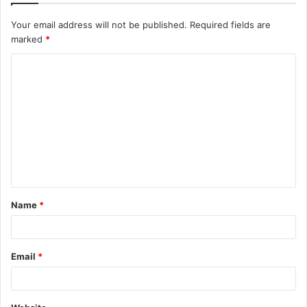
Your email address will not be published.
Required fields are
marked
*
C
o
m
m
e
n
t
Name
*
*
Email
*