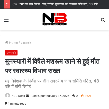
CM धामी का बड़ा ऐलान: तीलू रौतेली पुरस्कार की सम्मान राशि बढ़ी, 13 महिलाएं हुई सम्मानित
Menu
S
fo
Home
/
उत्तराखंड
उत्तराखंड
मुनस्यारी में विषैले मशरूम खाने से हुई मौत
पर स्वास्थ्य विभाग सख्त
महानिदेशक के निर्देश पर तीन सदस्यीय जांच समिति गठित, 48
घंटे में मांगी रिपोर्ट
Send
NBL Desk
Last Updated: July 17, 2025
0
1,621
an
1 minute read
email