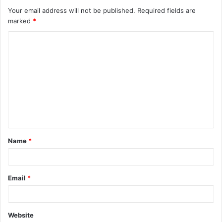
Your email address will not be published.
Required fields are
marked
*
C
o
m
m
e
n
t
Name
*
*
Email
*
Website