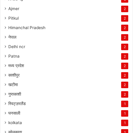
Ajmer
2
Pitkul
2
Himanchal Pradesh
2
नेपाल
2
Delhi ncr
2
Patna
2
मध्य प्रदेश
2
काशीपुर
2
खटीमा
2
गुप्तकाशी
2
स्विट्ज़रलैंड
1
घनसाली
1
kolkata
1
कोलकाता
1