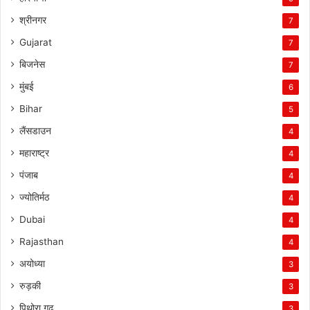
श्रीनगर
7
Gujarat
7
बिजनेस
7
मुंबई
6
Bihar
5
लैंसडाउन
4
महाराष्ट्र
4
पंजाब
4
ज्योतिर्मठ
4
Dubai
4
Rajasthan
4
अयोध्या
3
रुड़की
3
पिथोरा गढ़
3