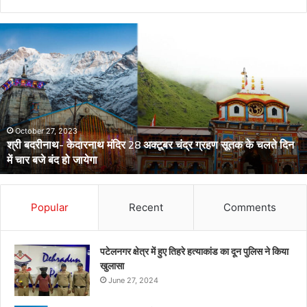
डेंगू
और
चिकनगुनिया
को
लेकर
स्वास्थ्य
विभाग
का
अर्लट
April 29, 2024
डेंगू और चिकनगुनिया को लेकर स्वास्थ्य विभाग का अर्लट
Popular
Recent
Comments
पटेलनगर क्षेत्र में हुए तिहरे हत्याकांड का दून पुलिस ने किया
खुलासा
June 27, 2024