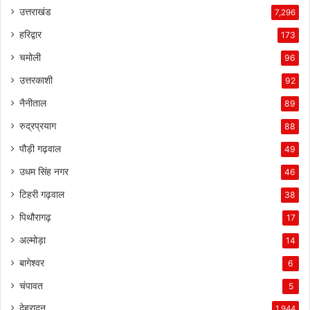
उत्तराखंड
7,296
हरिद्वार
173
चमोली
96
उत्तरकाशी
92
नैनीताल
89
रुद्रप्रयाग
88
पौड़ी गढ़वाल
49
उधम सिंह नगर
46
टिहरी गढ़वाल
38
पिथौरागढ़
17
अल्मोड़ा
14
बागेश्वर
6
चंपावत
5
देहरादून
1,944