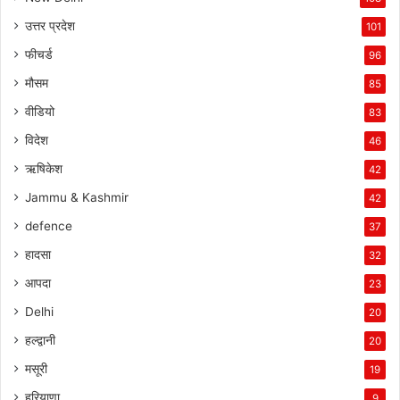
उत्तर प्रदेश
101
फीचर्ड
96
मौसम
85
वीडियो
83
विदेश
46
ऋषिकेश
42
Jammu & Kashmir
42
defence
37
हादसा
32
आपदा
23
Delhi
20
हल्द्वानी
20
मसूरी
19
हरियाणा
9