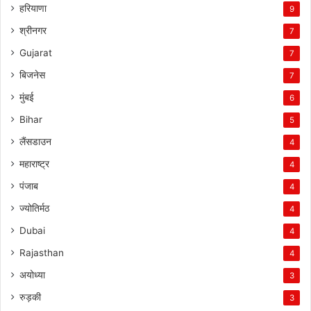
हरियाणा
9
श्रीनगर
7
Gujarat
7
बिजनेस
7
मुंबई
6
Bihar
5
लैंसडाउन
4
महाराष्ट्र
4
पंजाब
4
ज्योतिर्मठ
4
Dubai
4
Rajasthan
4
अयोध्या
3
रुड़की
3