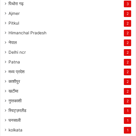
पिथोरा गढ़
3
Ajmer
2
Pitkul
2
Himanchal Pradesh
2
नेपाल
2
Delhi ncr
2
Patna
2
मध्य प्रदेश
2
काशीपुर
2
खटीमा
2
गुप्तकाशी
2
स्विट्ज़रलैंड
1
घनसाली
1
kolkata
1