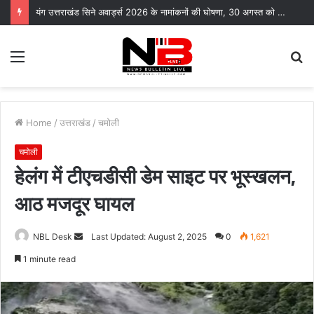
यंग उत्तराखंड सिने अवार्ड्स 2026 के नामांकनों की घोषणा, 30 अगस्त को भारत मंडपम में होगा भव्य समारोह
Menu
S
fo
Home
/
उत्तराखंड
/
चमोली
चमोली
हेलंग में टीएचडीसी डेम साइट पर भूस्खलन,
आठ मजदूर घायल
Send
NBL Desk
Last Updated: August 2, 2025
0
1,621
an
1 minute read
email