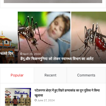
डेंगू
और
चिकनगुनिया
को
लेकर
स्वास्थ्य
विभाग
का
अर्लट
April 29, 2024
डेंगू और चिकनगुनिया को लेकर स्वास्थ्य विभाग का अर्लट
Popular
Recent
Comments
पटेलनगर क्षेत्र में हुए तिहरे हत्याकांड का दून पुलिस ने किया
खुलासा
June 27, 2024