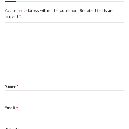
Your email address will not be published.
Required fields are
marked
*
C
o
m
m
e
n
t
Name
*
*
Email
*