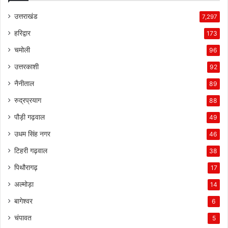
उत्तराखंड
7,297
हरिद्वार
173
चमोली
96
उत्तरकाशी
92
नैनीताल
89
रुद्रप्रयाग
88
पौड़ी गढ़वाल
49
उधम सिंह नगर
46
टिहरी गढ़वाल
38
पिथौरागढ़
17
अल्मोड़ा
14
बागेश्वर
6
चंपावत
5