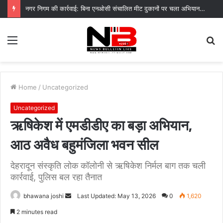
नगर निगम की कार्रवाई: बिना एनओसी संचालित मीट दुकानों पर चला अभियान, 45250 रुपये का चालान
Menu
S
fo
Home
/
Uncategorized
Uncategorized
ऋषिकेश में एमडीडीए का बड़ा अभियान,
आठ अवैध बहुमंजिला भवन सील
देहरादून संस्कृति लोक कॉलोनी से ऋषिकेश निर्मल बाग तक चली
कार्रवाई, पुलिस बल रहा तैनात
Send
bhawana joshi
Last Updated: May 13, 2026
0
1,620
an
2 minutes read
email