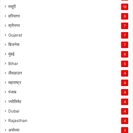
मसूरी
19
हरियाणा
9
श्रीनगर
7
Gujarat
7
बिजनेस
7
मुंबई
6
Bihar
5
लैंसडाउन
4
महाराष्ट्र
4
पंजाब
4
ज्योतिर्मठ
4
Dubai
4
Rajasthan
4
अयोध्या
3