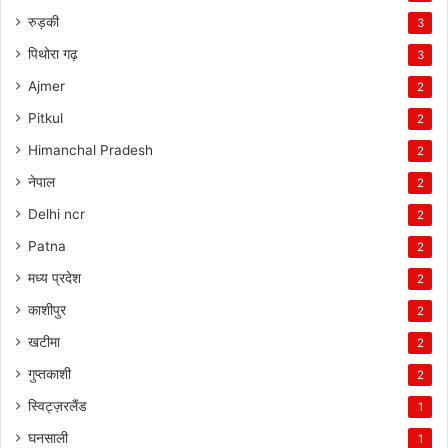
रुड़की
3
पिथोरा गढ़
3
Ajmer
2
Pitkul
2
Himanchal Pradesh
2
नेपाल
2
Delhi ncr
2
Patna
2
मध्य प्रदेश
2
काशीपुर
2
खटीमा
2
गुप्तकाशी
2
स्विट्ज़रलैंड
1
घनसाली
1