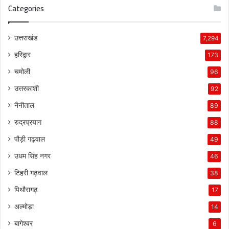
Categories
उत्तराखंड
7,294
हरिद्वार
173
चमोली
96
उत्तरकाशी
92
नैनीताल
89
रुद्रप्रयाग
88
पौड़ी गढ़वाल
49
उधम सिंह नगर
46
टिहरी गढ़वाल
38
पिथौरागढ़
17
अल्मोड़ा
14
बागेश्वर
6