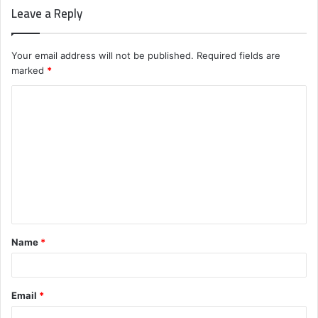
Leave a Reply
Your email address will not be published.
Required fields are
marked
*
C
o
m
m
e
n
t
Name
*
*
Email
*