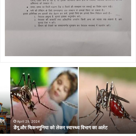
डेंगू
और
चिकनगुनिया
को
लेकर
स्वास्थ्य
विभाग
का
अर्लट
April 29, 2024
डेंगू और चिकनगुनिया को लेकर स्वास्थ्य विभाग का अर्लट