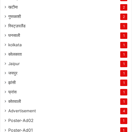
खटीमा
2
गुप्तकाशी
2
स्विट्ज़रलैंड
1
घनसाली
1
kolkata
1
कोलकाता
1
Jaipur
1
जयपुर
1
झांसी
1
फ्रांस
1
कोतवाली
1
Advertisement
4
Poster-Ad02
1
Poster-Ad01
1