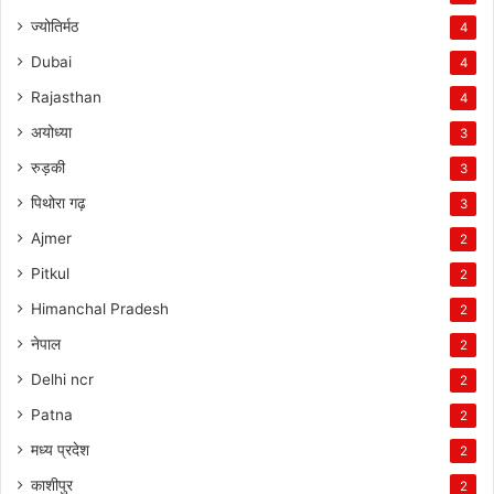
ज्योतिर्मठ
4
Dubai
4
Rajasthan
4
अयोध्या
3
रुड़की
3
पिथोरा गढ़
3
Ajmer
2
Pitkul
2
Himanchal Pradesh
2
नेपाल
2
Delhi ncr
2
Patna
2
मध्य प्रदेश
2
काशीपुर
2