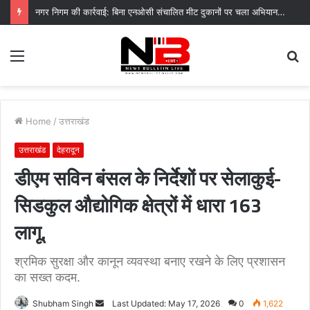
नगर निगम की कार्रवाई: बिना एनओसी संचालित मीट दुकानों पर चला अभियान, 45250 रुपये का चालान
Menu
S
fo
Home
/
उत्तराखंड
उत्तराखंड
देहरादून
डीएम सविन बंसल के निर्देशों पर सेलाकुई-
सिडकुल औद्योगिक क्षेत्रों में धारा 163
लागू.
श्रमिक सुरक्षा और कानून व्यवस्था बनाए रखने के लिए प्रशासन
का सख्त कदम.
Send
Shubham Singh
Last Updated: May 17, 2026
0
1,622