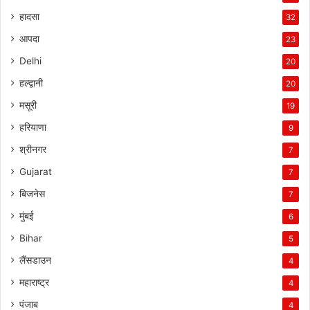
हादसा
32
आपदा
23
Delhi
20
हल्द्वानी
20
मसूरी
19
हरियाणा
9
श्रीनगर
7
Gujarat
7
बिजनेस
7
मुंबई
6
Bihar
5
लैंसडाउन
4
महाराष्ट्र
4
पंजाब
4