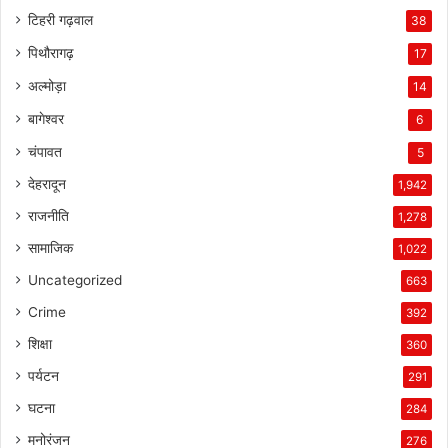
टिहरी गढ़वाल
38
पिथौरागढ़
17
अल्मोड़ा
14
बागेश्वर
6
चंपावत
5
देहरादून
1,942
राजनीति
1,278
सामाजिक
1,022
Uncategorized
663
Crime
392
शिक्षा
360
पर्यटन
291
घटना
284
मनोरंजन
276