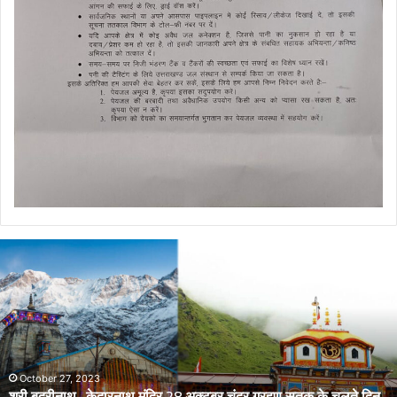
डेंगू
और
चिकनगुनिया
को
लेकर
स्वास्थ्य
विभाग
का
र ग्रहण सूतक के चलते दिन
अर्लट