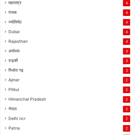
महाराष्ट्र
4
पंजाब
4
ज्योतिर्मठ
4
Dubai
4
Rajasthan
4
अयोध्या
3
रुड़की
3
पिथोरा गढ़
3
Ajmer
2
Pitkul
2
Himanchal Pradesh
2
नेपाल
2
Delhi ncr
2
Patna
2