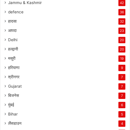
Jammu & Kashmir
42
defence
36
हादसा
32
आपदा
23
Delhi
20
हल्द्वानी
20
मसूरी
19
हरियाणा
9
श्रीनगर
7
Gujarat
7
बिजनेस
7
मुंबई
6
Bihar
5
लैंसडाउन
4