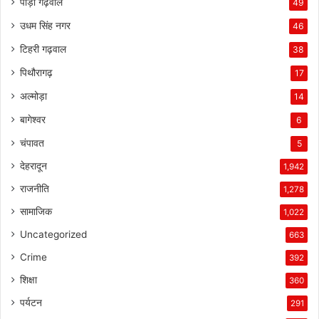
पौड़ी गढ़वाल
49
उधम सिंह नगर
46
टिहरी गढ़वाल
38
पिथौरागढ़
17
अल्मोड़ा
14
बागेश्वर
6
चंपावत
5
देहरादून
1,942
राजनीति
1,278
सामाजिक
1,022
Uncategorized
663
Crime
392
शिक्षा
360
पर्यटन
291