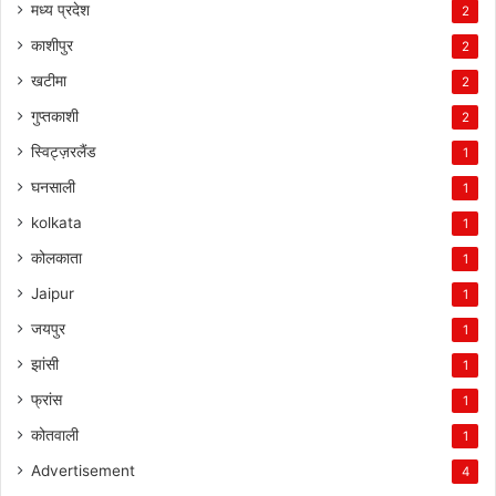
मध्य प्रदेश
2
काशीपुर
2
खटीमा
2
गुप्तकाशी
2
स्विट्ज़रलैंड
1
घनसाली
1
kolkata
1
कोलकाता
1
Jaipur
1
जयपुर
1
झांसी
1
फ्रांस
1
कोतवाली
1
Advertisement
4