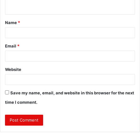
n
t
Name
*
*
Email
*
Website
Save my name, email, and website in this browser for the next
time I comment.