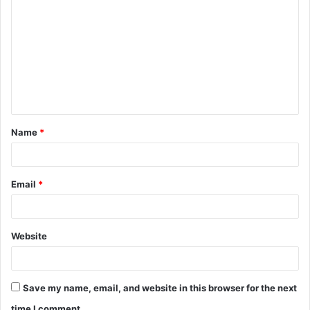
o
m
m
e
n
t
Name
*
*
Email
*
Website
Save my name, email, and website in this browser for the next
time I comment.