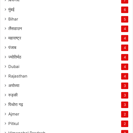
7
मुंबई
6
Bihar
5
लैंसडाउन
4
महाराष्ट्र
4
पंजाब
4
ज्योतिर्मठ
4
Dubai
4
Rajasthan
4
अयोध्या
3
रुड़की
3
पिथोरा गढ़
3
Ajmer
2
Pitkul
2
Himanchal Pradesh