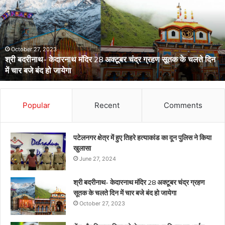
को
लेकर
स्वास्थ्य
विभाग
का
अर्लट
April 29, 2024
डेंगू और चिकनगुनिया को लेकर स्वास्थ्य विभाग का अर्लट
Popular
Recent
Comments
पटेलनगर क्षेत्र में हुए तिहरे हत्याकांड का दून पुलिस ने किया
खुलासा
June 27, 2024
श्री बदरीनाथ- केदारनाथ मंदिर 28 अक्टूबर चंद्र ग्रहण
सूतक के चलते दिन में चार बजे बंद हो जायेगा
October 27, 2023