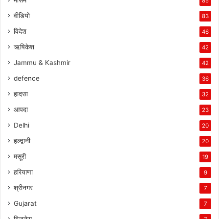
85
वीडियो
83
विदेश
46
ऋषिकेश
42
Jammu & Kashmir
42
defence
36
हादसा
32
आपदा
23
Delhi
20
हल्द्वानी
20
मसूरी
19
हरियाणा
9
श्रीनगर
7
Gujarat
7
बिजनेस