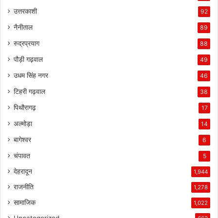
उत्तरकाशी
92
नैनीताल
89
रुद्रप्रयाग
88
पौड़ी गढ़वाल
49
उधम सिंह नगर
46
टिहरी गढ़वाल
38
पिथौरागढ़
17
अल्मोड़ा
14
बागेश्वर
6
चंपावत
5
देहरादून
1,944
राजनीति
1,278
सामाजिक
1,022
Uncategorized