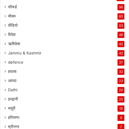
फीचर्ड
96
मौसम
85
वीडियो
83
विदेश
46
ऋषिकेश
42
Jammu & Kashmir
42
defence
37
हादसा
32
आपदा
23
Delhi
20
हल्द्वानी
20
मसूरी
19
हरियाणा
9
श्रीनगर
7