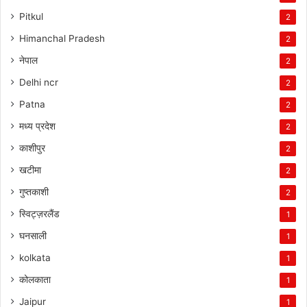
Pitkul
2
Himanchal Pradesh
2
नेपाल
2
Delhi ncr
2
Patna
2
मध्य प्रदेश
2
काशीपुर
2
खटीमा
2
गुप्तकाशी
2
स्विट्ज़रलैंड
1
घनसाली
1
kolkata
1
कोलकाता
1
Jaipur
1