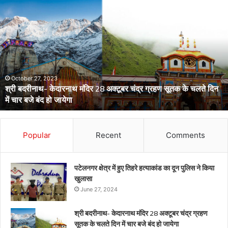
डेंगू
और
चिकनगुनिया
को
लेकर
स्वास्थ्य
विभाग
का
अर्लट
April 29, 2024
डेंगू और चिकनगुनिया को लेकर स्वास्थ्य विभाग का अर्लट
Popular
Recent
Comments
पटेलनगर क्षेत्र में हुए तिहरे हत्याकांड का दून पुलिस ने किया
खुलासा
June 27, 2024
श्री बदरीनाथ- केदारनाथ मंदिर 28 अक्टूबर चंद्र ग्रहण
सूतक के चलते दिन में चार बजे बंद हो जायेगा