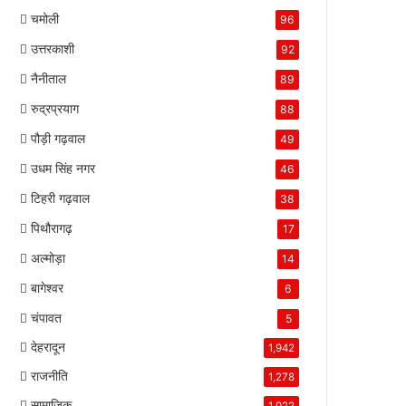
चमोली
96
उत्तरकाशी
92
नैनीताल
89
रुद्रप्रयाग
88
पौड़ी गढ़वाल
49
उधम सिंह नगर
46
टिहरी गढ़वाल
38
पिथौरागढ़
17
अल्मोड़ा
14
बागेश्वर
6
चंपावत
5
देहरादून
1,942
राजनीति
1,278
सामाजिक