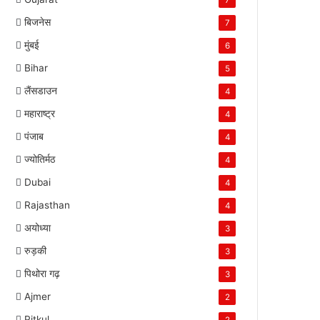
7
बिजनेस
7
मुंबई
6
Bihar
5
लैंसडाउन
4
महाराष्ट्र
4
पंजाब
4
ज्योतिर्मठ
4
Dubai
4
Rajasthan
4
अयोध्या
3
रुड़की
3
पिथोरा गढ़
3
Ajmer
2
Pitkul