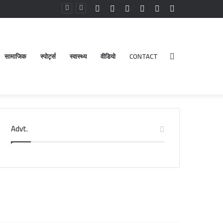
Facebook
YouTube
Instagram
Log
Random
Sidebar
In
Article
सामाजिक
स्पोर्ट्स
स्वास्थ्य
वीडियो
CONTACT
Search
Advt.
for
डेंगू
और
चिकनगुनिया
को