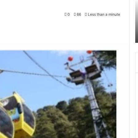
28
अक्टूबर
0
66
Less than a minute
चंद्र
October 27, 2023
ग्रहण
हरे हत्याकांड का दून पुलिस ने
श्री बदरीनाथ- केदारनाथ मंदिर 28 अक्
सूतक
सूतक के चलते दिन में चार बजे बंद हो 
के
चलते
दिन
में
चार
बजे
बंद
हो
जायेगा