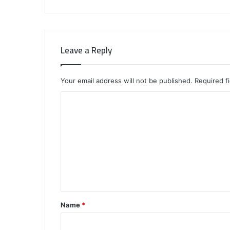
Leave a Reply
Your email address will not be published.
Required f
C
o
m
m
e
n
t
Name
*
*