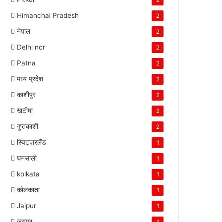
2
Himanchal Pradesh
2
नेपाल
2
Delhi ncr
2
Patna
2
मध्य प्रदेश
2
काशीपुर
2
खटीमा
2
गुप्तकाशी
2
स्विट्ज़रलैंड
1
घनसाली
1
kolkata
1
कोलकाता
1
Jaipur
1
जयपुर