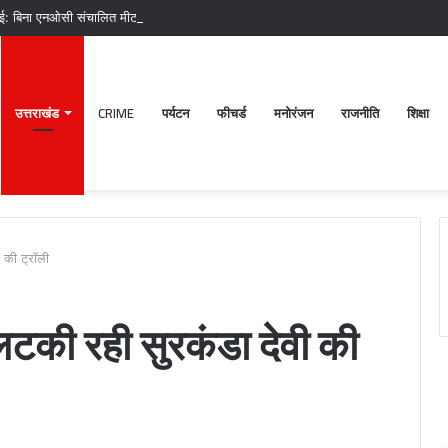
ाई: बिना एनओसी संचालित मीट दुकानों पर चला अभियान, 45250 रुपये का चालान
उत्तराखंड
CRIME
पर्यटन
फीचर्ड
मनोरंजन
राजनीति
शिक्षा
ी की ट्रॉली
 लटकी रही सुरकंडा देवी की
श्री
बदरीनाथ-
केदारनाथ
मंदिर