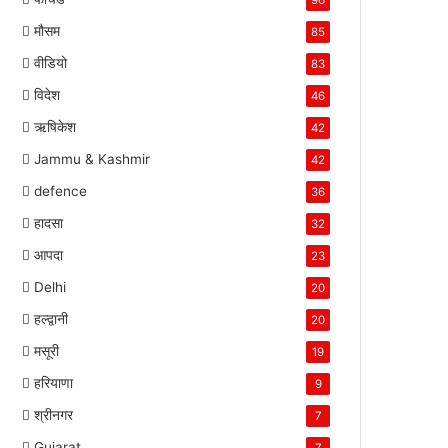
96
मौसम
85
वीडियो
83
विदेश
46
ऋषिकेश
42
Jammu & Kashmir
42
defence
36
हादसा
32
आपदा
23
Delhi
20
हल्द्वानी
20
मसूरी
19
हरियाणा
9
श्रीनगर
7
Gujarat