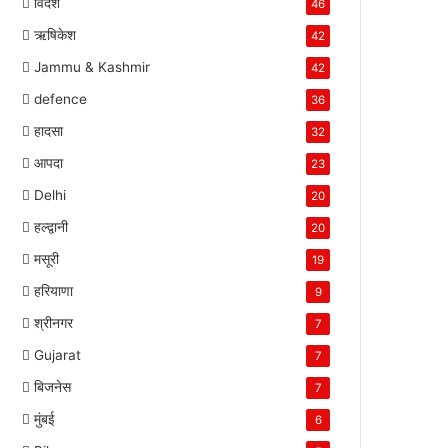
विदेश
46
ऋषिकेश
42
Jammu & Kashmir
42
defence
36
हादसा
32
आपदा
23
Delhi
20
हल्द्वानी
20
मसूरी
19
हरियाणा
9
श्रीनगर
7
Gujarat
7
बिजनेस
7
मुंबई
6