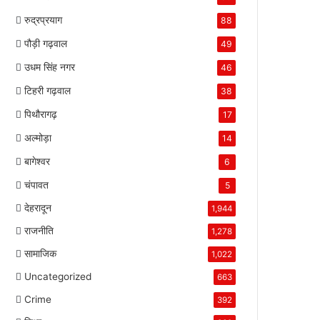
रुद्रप्रयाग
88
पौड़ी गढ़वाल
49
उधम सिंह नगर
46
टिहरी गढ़वाल
38
पिथौरागढ़
17
अल्मोड़ा
14
बागेश्वर
6
चंपावत
5
देहरादून
1,944
राजनीति
1,278
सामाजिक
1,022
Uncategorized
663
Crime
392