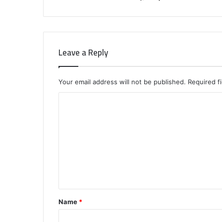
Leave a Reply
Your email address will not be published.
Required f
C
o
m
m
e
n
t
Name
*
*