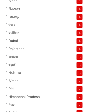
Bihar
5
लैंसडाउन
4
महाराष्ट्र
4
पंजाब
4
ज्योतिर्मठ
4
Dubai
4
Rajasthan
4
अयोध्या
3
रुड़की
3
पिथोरा गढ़
3
Ajmer
2
Pitkul
2
Himanchal Pradesh
2
नेपाल
2