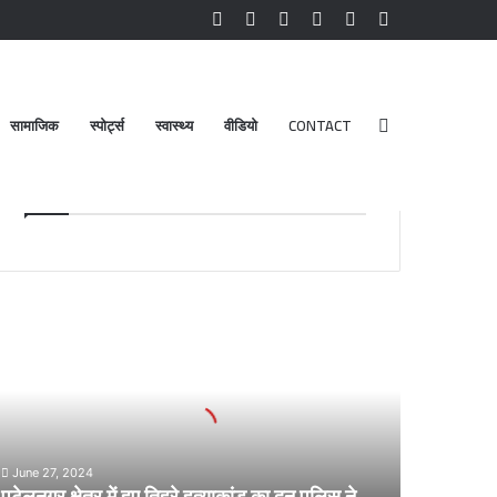
Facebook
YouTube
Instagram
Log
Random
Sidebar
In
Article
सामाजिक
स्पोर्ट्स
स्वास्थ्य
वीडियो
CONTACT
Search
Advt.
for
टेलनगर
ेत्र
ए
हरे
्याकांड
ा
June 27, 2024
न
पटेलनगर क्षेत्र में हुए तिहरे हत्याकांड का दून पुलिस ने