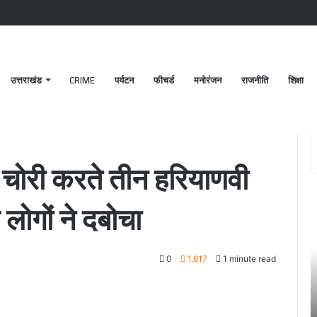
उत्तराखंड
CRIME
पर्यटन
फीचर्ड
मनोरंजन
राजनीति
शिक्षा
युवक गिरफ्तार, स्थानीय लोगों ने दबोचा
 चोरी करते तीन हरियाणवी
लोगों ने दबोचा
प
क्ष
में
हु
0
1,617
1 minute read
ति
हत
क
दू