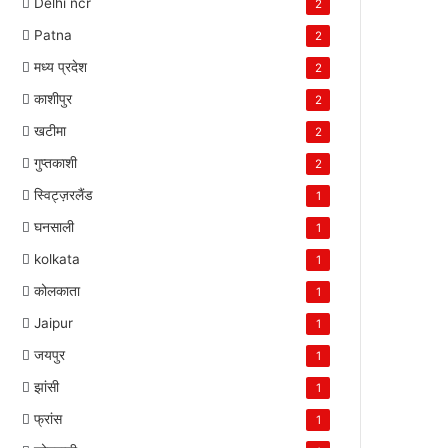
Delhi ncr
2
Patna
2
मध्य प्रदेश
2
काशीपुर
2
खटीमा
2
गुप्तकाशी
2
स्विट्ज़रलैंड
1
घनसाली
1
kolkata
1
कोलकाता
1
Jaipur
1
जयपुर
1
झांसी
1
फ्रांस
1