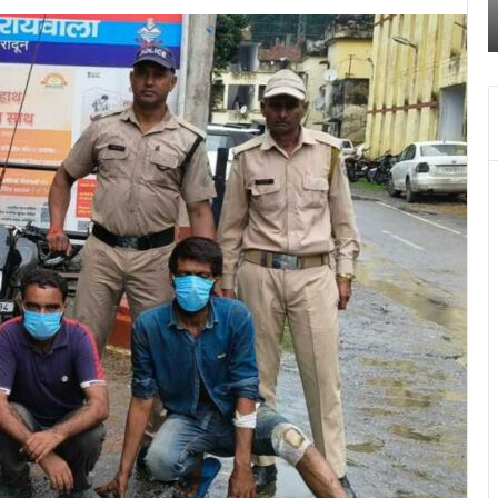
प
ने
क
ख