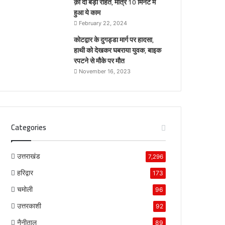
क़ो दी बड़ी राहत, मात्र 10 मिनट में
हुआ ये काम
February 22, 2024
कोटद्वार के दुगड्डा मार्ग पर हादसा,
हाथी को देखकर घबराया युवक, बाइक
रपटने से मौके पर मौत
November 16, 2023
Categories
उत्तराखंड
7,296
हरिद्वार
173
चमोली
96
उत्तरकाशी
92
नैनीताल
89