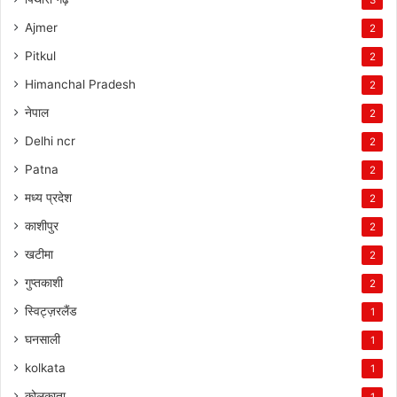
3
Ajmer
2
Pitkul
2
Himanchal Pradesh
2
नेपाल
2
Delhi ncr
2
Patna
2
मध्य प्रदेश
2
काशीपुर
2
खटीमा
2
गुप्तकाशी
2
स्विट्ज़रलैंड
1
घनसाली
1
kolkata
1
कोलकाता