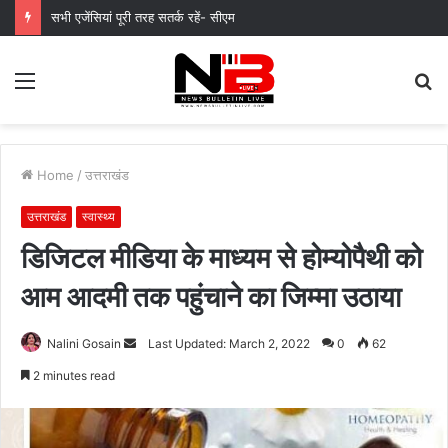
सभी एजेंसियां पूरी तरह सतर्क रहें- सीएम
Menu
S
fo
Home
/
उत्तराखंड
उत्तराखंड
स्वास्थ्य
डिजिटल मीडिया के माध्‍यम से होम्‍योपैथी को
आम आदमी तक पहुंचाने का जिम्‍मा उठाया
Send
Nalini Gosain
Last Updated: March 2, 2022
0
62
an
2 minutes read
email