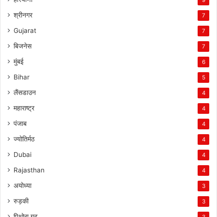
9
श्रीनगर
7
Gujarat
7
बिजनेस
7
मुंबई
6
Bihar
5
लैंसडाउन
4
महाराष्ट्र
4
पंजाब
4
ज्योतिर्मठ
4
Dubai
4
Rajasthan
4
अयोध्या
3
रुड़की
3
पिथोरा गढ़