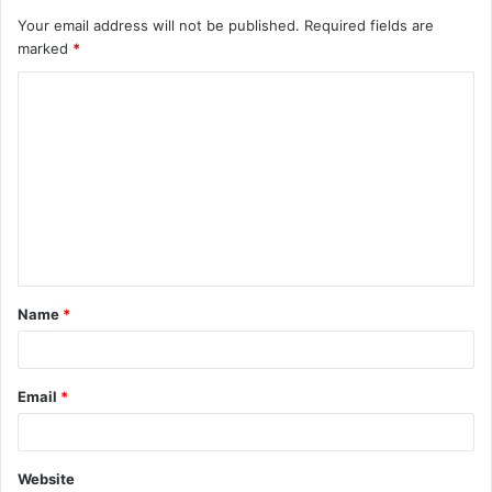
Your email address will not be published.
Required fields are
marked
*
C
o
m
m
e
n
t
Name
*
*
Email
*
Website