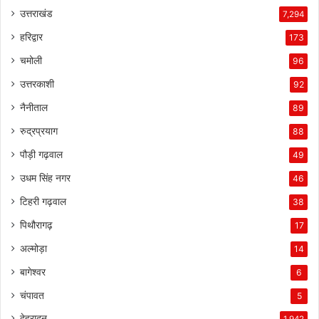
उत्तराखंड
7,294
हरिद्वार
173
चमोली
96
उत्तरकाशी
92
नैनीताल
89
रुद्रप्रयाग
88
पौड़ी गढ़वाल
49
उधम सिंह नगर
46
टिहरी गढ़वाल
38
पिथौरागढ़
17
अल्मोड़ा
14
बागेश्वर
6
चंपावत
5
देहरादून