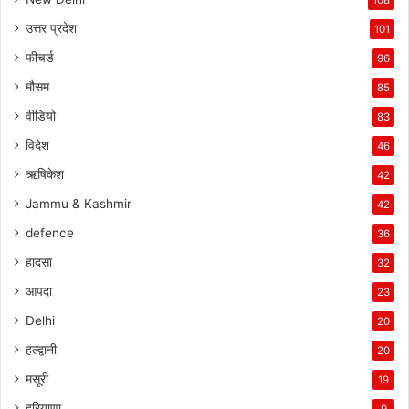
108
उत्तर प्रदेश
101
फीचर्ड
96
मौसम
85
वीडियो
83
विदेश
46
ऋषिकेश
42
Jammu & Kashmir
42
defence
36
हादसा
32
आपदा
23
Delhi
20
हल्द्वानी
20
मसूरी
19
हरियाणा