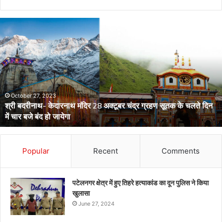
डेंगू
और
चिकनगुनिया
को
लेकर
स्वास्थ्य
विभाग
का
अर्लट
April 29, 2024
डेंगू और चिकनगुनिया को लेकर स्वास्थ्य विभाग का अर्लट
Popular
Recent
Comments
पटेलनगर क्षेत्र में हुए तिहरे हत्याकांड का दून पुलिस ने किया
खुलासा
June 27, 2024