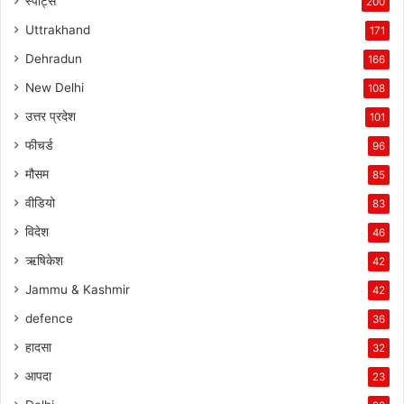
स्पोर्ट्स
200
Uttrakhand
171
Dehradun
166
New Delhi
108
उत्तर प्रदेश
101
फीचर्ड
96
मौसम
85
वीडियो
83
विदेश
46
ऋषिकेश
42
Jammu & Kashmir
42
defence
36
हादसा
32
आपदा
23