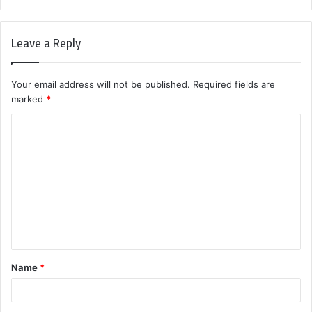
Leave a Reply
Your email address will not be published.
Required fields are
marked
*
C
o
m
m
e
n
t
Name
*
*