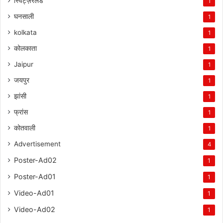
स्विट्ज़रलैंड
1
घनसाली
1
kolkata
1
कोलकाता
1
Jaipur
1
जयपुर
1
झांसी
1
फ्रांस
1
कोतवाली
1
Advertisement
4
Poster-Ad02
1
Poster-Ad01
1
Video-Ad01
1
Video-Ad02
1