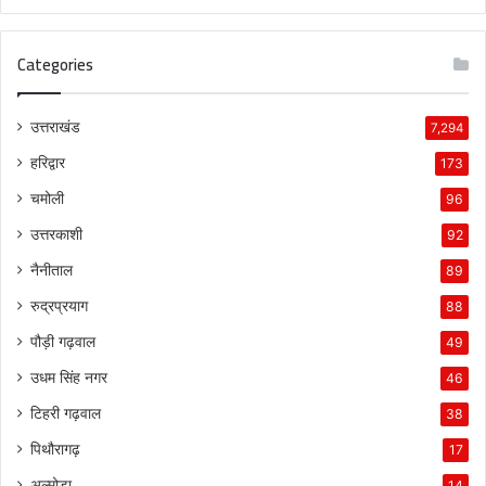
Categories
उत्तराखंड
7,294
हरिद्वार
173
चमोली
96
उत्तरकाशी
92
नैनीताल
89
रुद्रप्रयाग
88
पौड़ी गढ़वाल
49
उधम सिंह नगर
46
टिहरी गढ़वाल
38
पिथौरागढ़
17
अल्मोड़ा
14