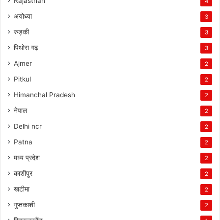
Rajasthan
4
अयोध्या
3
रुड़की
3
पिथोरा गढ़
3
Ajmer
2
Pitkul
2
Himanchal Pradesh
2
नेपाल
2
Delhi ncr
2
Patna
2
मध्य प्रदेश
2
काशीपुर
2
खटीमा
2
गुप्तकाशी
2