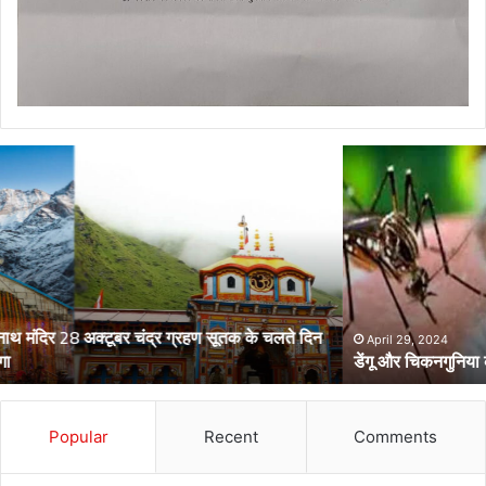
डेंगू
और
चिकनगुनिया
को
लेकर
स्वास्थ्य
विभाग
का
अर्लट
April 29, 2024
डेंगू और चिकनगुनिया को लेकर स्वास्थ्य विभाग का अर्लट
Popular
Recent
Comments