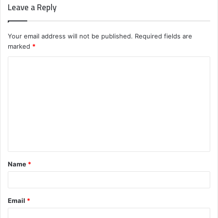
Leave a Reply
Your email address will not be published.
Required fields are
marked
*
C
o
m
m
e
n
t
Name
*
*
Email
*