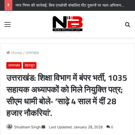
नगर निगम की कार्रवाई: बिना एनओसी संचालित मीट दुकानों पर चला अभियान, 45250 रुपये का चालान
Menu
S
fo
Home
/
उत्तराखंड
उत्तराखंड
देहरादून
उत्तराखंड: शिक्षा विभाग में बंपर भर्ती, 1035
सहायक अध्यापकों को मिले नियुक्ति पत्र;
सीएम धामी बोले- ‘साढ़े 4 साल में दीं 28
हजार नौकरियां’.
Send
Shubham Singh
Last Updated: January 28, 2026
0
an