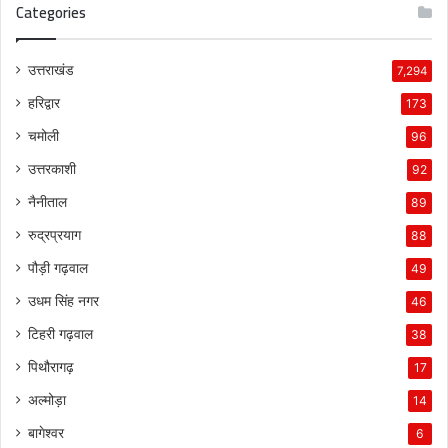
Categories
उत्तराखंड
7,294
हरिद्वार
173
चमोली
96
उत्तरकाशी
92
नैनीताल
89
रुद्रप्रयाग
88
पौड़ी गढ़वाल
49
उधम सिंह नगर
46
टिहरी गढ़वाल
38
पिथौरागढ़
17
अल्मोड़ा
14
बागेश्वर
6