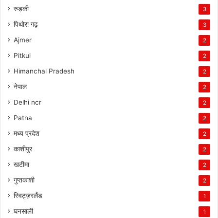
रुड़की
3
पिथोरा गढ़
3
Ajmer
2
Pitkul
2
Himanchal Pradesh
2
नेपाल
2
Delhi ncr
2
Patna
2
मध्य प्रदेश
2
काशीपुर
2
खटीमा
2
गुप्तकाशी
2
स्विट्ज़रलैंड
1
घनसाली
1