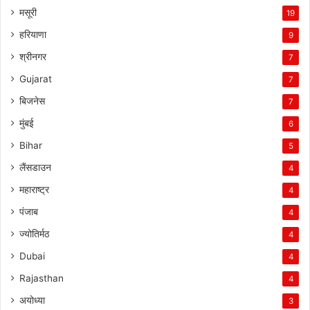
मसूरी
19
हरियाणा
9
श्रीनगर
7
Gujarat
7
बिजनेस
7
मुंबई
6
Bihar
5
लैंसडाउन
4
महाराष्ट्र
4
पंजाब
4
ज्योतिर्मठ
4
Dubai
4
Rajasthan
4
अयोध्या
3