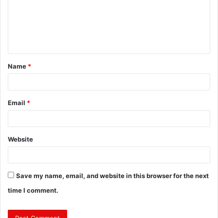
m
e
n
t
Name
*
*
Email
*
Website
Save my name, email, and website in this browser for the next
time I comment.