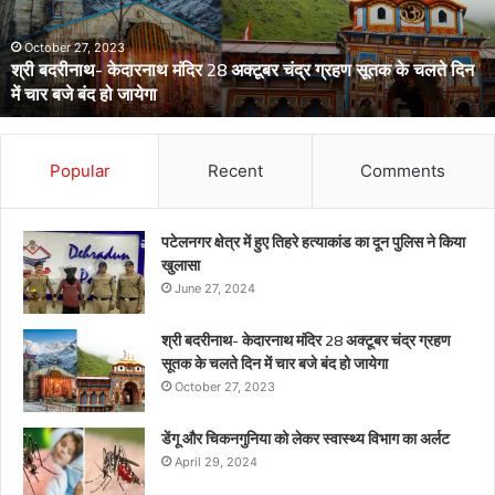
विभाग
का
अर्लट
April 29, 2024
डेंगू और चिकनगुनिया को लेकर स्वास्थ्य विभाग का अर्लट
Popular
Recent
Comments
पटेलनगर क्षेत्र में हुए तिहरे हत्याकांड का दून पुलिस ने किया
खुलासा
June 27, 2024
श्री बदरीनाथ- केदारनाथ मंदिर 28 अक्टूबर चंद्र ग्रहण
सूतक के चलते दिन में चार बजे बंद हो जायेगा
October 27, 2023
डेंगू और चिकनगुनिया को लेकर स्वास्थ्य विभाग का अर्लट
April 29, 2024