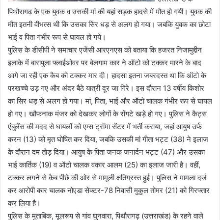
पिथौरागढ़ के एक युवक व उसकी मां की यहां सड़क हादसे में मौत हो गयी। युवक की
मौत इतनी वीभत्‍स थी कि उसका सिर धड़ से अलग हो गया। जबकि युवक का छोटा
भाई व पिता गंभीर रूप से घायल हो गये।
पुलिस के डीसीपी ने समाचार एजेंसी आरएनएस को बताया कि हजरत निजामुद्दीन
इलाके में बारापुला फ्लाईओवर पर बेलगाम कार ने ऑटो को टक्कर मारने के बाद
आगे जा रही एक कैब को टक्कर मार दी। हादसा इतना जबरदस्त था कि ऑटो के
परखच्चे उड़ गए और अंदर बैठे यात्री दूर जा गिरे। इस दौरान 13 वर्षीय किशोर
का सिर धड़ से अलग हो गया। मां, पिता, भाई और ऑटो चालक गंभीर रूप से घायल
हो गए। खौफनाक मंजर को देखकर लोगों के रोंगटे खड़े हो गए। पुलिस ने कैट्स
एंबुलेंस की मदद से घायलों को एम्स ट्रॉमा सेंटर में भर्ती कराया, जहां आयुष उर्फ
करन (13) को मृत घोषित कर दिया, जबकि उसकी मां गीता भट्ट (38) ने इलाज
के दौरान दम तोड़ दिया। आयुष के पिता जनक जनार्दन भट्ट (47) और उसका
भाई कार्तिक (19) व ऑटो चालक वकार आलम (25) का इलाज जारी है। वहीं,
टक्कर लगने से कैब पीछे की ओर से मामूली क्षतिग्रस्त हुई। पुलिस ने मामला दर्ज
कर आरोपी कार चालक नोएडा सेक्टर-78 निवासी मुकुल तोमर (21) को गिरफ्तार
कर लिया है।
पुलिस के मुताबिक, मूलरूप से गांव घुनवारा, पिथौरागढ़ (उत्तराखंड) के रहने वाले