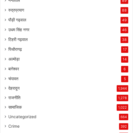
नैनीताल
89
रुद्रप्रयाग
88
पौड़ी गढ़वाल
49
उधम सिंह नगर
46
टिहरी गढ़वाल
38
पिथौरागढ़
17
अल्मोड़ा
14
बागेश्वर
6
चंपावत
5
देहरादून
1,944
राजनीति
1,278
सामाजिक
1,022
Uncategorized
664
Crime
392