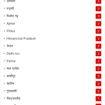
अयोध्या
3
रुड़की
3
पिथोरा गढ़
3
Ajmer
2
Pitkul
2
Himanchal Pradesh
2
नेपाल
2
Delhi ncr
2
Patna
2
मध्य प्रदेश
2
काशीपुर
2
खटीमा
2
गुप्तकाशी
2
स्विट्ज़रलैंड
1