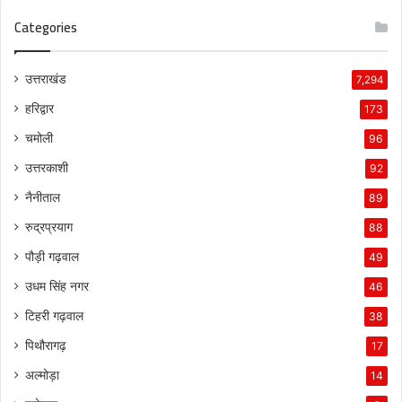
Categories
उत्तराखंड
7,294
हरिद्वार
173
चमोली
96
उत्तरकाशी
92
नैनीताल
89
रुद्रप्रयाग
88
पौड़ी गढ़वाल
49
उधम सिंह नगर
46
टिहरी गढ़वाल
38
पिथौरागढ़
17
अल्मोड़ा
14