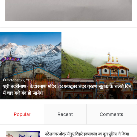
डेंगू
और
चिकनगुनिया
को
लेकर
स्वास्थ्य
विभाग
का
अर्लट
April 29, 2024
डेंगू और चिकनगुनिया को लेकर स्वास्थ्य विभाग का अर्लट
Popular
Recent
Comments
पटेलनगर क्षेत्र में हुए तिहरे हत्याकांड का दून पुलिस ने किया