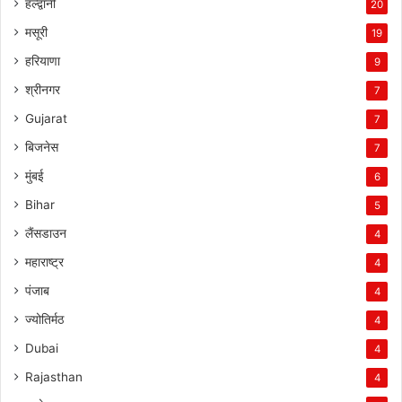
हल्द्वानी
20
मसूरी
19
हरियाणा
9
श्रीनगर
7
Gujarat
7
बिजनेस
7
मुंबई
6
Bihar
5
लैंसडाउन
4
महाराष्ट्र
4
पंजाब
4
ज्योतिर्मठ
4
Dubai
4
Rajasthan
4