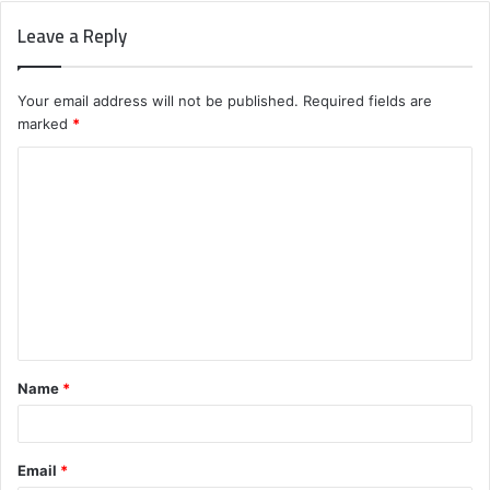
Leave a Reply
Your email address will not be published.
Required fields are
marked
*
C
o
m
m
e
n
t
Name
*
*
Email
*