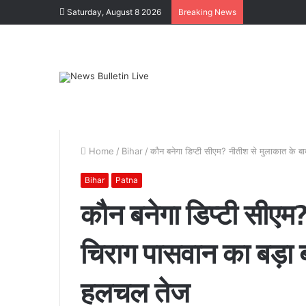
Saturday, August 8 2026
Breaking News
Home
/
Bihar
/
कौन बनेगा डिप्टी सीएम? नीतीश से मुलाकात के ब
Bihar
Patna
कौन बनेगा डिप्टी सीएम
कोटद्वार
चिराग पासवान का बड़ा ब
के
दुगड्डा
हलचल तेज
मार्ग
पर
हादसा,