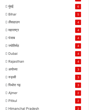
मुंबई
6
Bihar
5
लैंसडाउन
4
महाराष्ट्र
4
पंजाब
4
ज्योतिर्मठ
4
Dubai
4
Rajasthan
4
अयोध्या
3
रुड़की
3
पिथोरा गढ़
3
Ajmer
2
Pitkul
2
Himanchal Pradesh
2