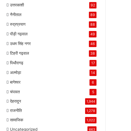
उत्तरकाशी
92
नैनीताल
89
रुद्रप्रयाग
88
पौड़ी गढ़वाल
49
उधम सिंह नगर
46
टिहरी गढ़वाल
38
पिथौरागढ़
17
अल्मोड़ा
14
बागेश्वर
6
चंपावत
5
देहरादून
1,944
राजनीति
1,278
सामाजिक
1,022
Uncategorized
663