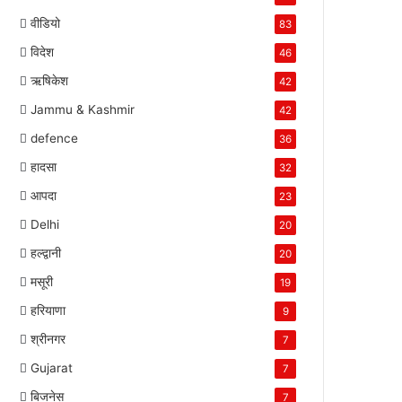
वीडियो
83
विदेश
46
ऋषिकेश
42
Jammu & Kashmir
42
defence
36
हादसा
32
आपदा
23
Delhi
20
हल्द्वानी
20
मसूरी
19
हरियाणा
9
श्रीनगर
7
Gujarat
7
बिजनेस
7