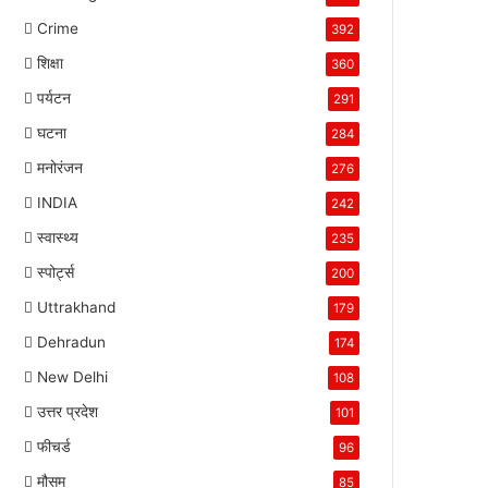
Crime
392
शिक्षा
360
पर्यटन
291
घटना
284
मनोरंजन
276
INDIA
242
स्वास्थ्य
235
स्पोर्ट्स
200
Uttrakhand
179
Dehradun
174
New Delhi
108
उत्तर प्रदेश
101
फीचर्ड
96
मौसम
85