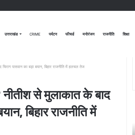
उत्तराखंड
CRIME
पर्यटन
फीचर्ड
मनोरंजन
राजनीति
शिक्षा
ाद चिराग पासवान का बड़ा बयान, बिहार राजनीति में हलचल तेज
? नीतीश से मुलाकात के बाद
पटेलनगर
श्
यान, बिहार राजनीति में
क्षेत्र
ब
में
क
हुए
मं
तिहरे
2
हत्याकांड
अक