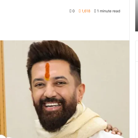
का
चं
June 27, 2024
0
1,618
1 minute read
दून
ग
खकर
पटेलनगर क्षेत्र में हुए तिहरे हत्याकांड का दून पुलिस ने
पुलिस
स
किया खुलासा
ने
क
किया
च
खुलासा
द
में
च
ब
बं
हो
जा