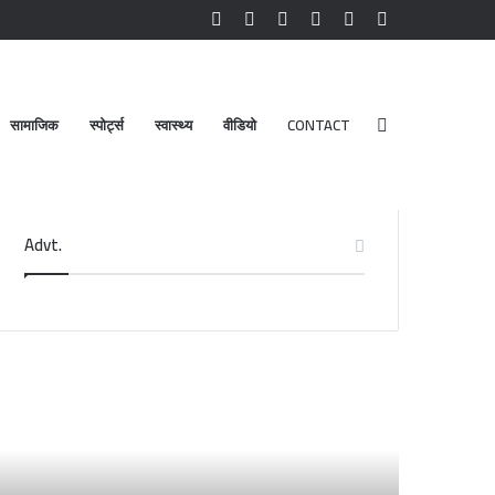
Facebook
YouTube
Instagram
Log
Random
Sidebar
In
Article
सामाजिक
स्पोर्ट्स
स्वास्थ्य
वीडियो
CONTACT
Search
Advt.
for
री
डेंगू
दरीनाथ-
और
ेदारनाथ
चिकनगुनिया
दिर
को
8
लेकर
्टूबर
स्वास्थ्य