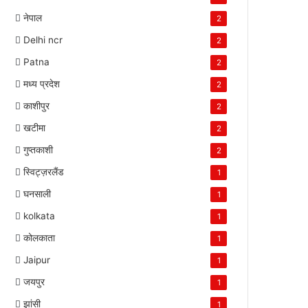
नेपाल
2
Delhi ncr
2
Patna
2
मध्य प्रदेश
2
काशीपुर
2
खटीमा
2
गुप्तकाशी
2
स्विट्ज़रलैंड
1
घनसाली
1
kolkata
1
कोलकाता
1
Jaipur
1
जयपुर
1
झांसी
1