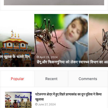
डेंगू
और
चिकनगुनिया
को
लेकर
स्वास्थ्य
विभाग
का
अर्लट
April 29, 2024
डेंगू और चिकनगुनिया को लेकर स्वास्थ्य विभाग का अर्लट
Popular
Recent
Comments
पटेलनगर क्षेत्र में हुए तिहरे हत्याकांड का दून पुलिस ने किया
खुलासा
June 27, 2024