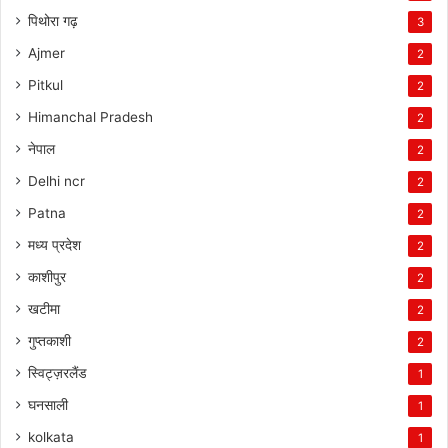
पिथोरा गढ़
3
Ajmer
2
Pitkul
2
Himanchal Pradesh
2
नेपाल
2
Delhi ncr
2
Patna
2
मध्य प्रदेश
2
काशीपुर
2
खटीमा
2
गुप्तकाशी
2
स्विट्ज़रलैंड
1
घनसाली
1
kolkata
1