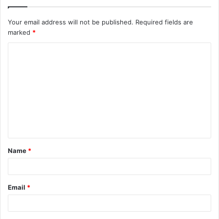
Your email address will not be published.
Required fields are
marked
*
C
o
m
m
e
n
t
Name
*
*
Email
*