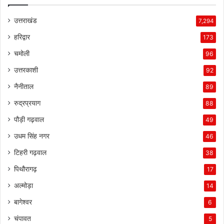
उत्तराखंड
7,294
हरिद्वार
173
चमोली
96
उत्तरकाशी
92
नैनीताल
89
रुद्रप्रयाग
88
पौड़ी गढ़वाल
49
उधम सिंह नगर
46
टिहरी गढ़वाल
38
पिथौरागढ़
17
अल्मोड़ा
14
बागेश्वर
6
चंपावत
5