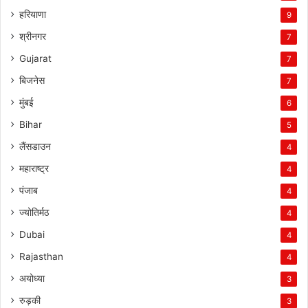
हरियाणा
9
श्रीनगर
7
Gujarat
7
बिजनेस
7
मुंबई
6
Bihar
5
लैंसडाउन
4
महाराष्ट्र
4
पंजाब
4
ज्योतिर्मठ
4
Dubai
4
Rajasthan
4
अयोध्या
3
रुड़की
3