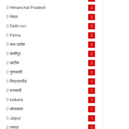
Himanchal Pradesh
2
नेपाल
2
Delhi ncr
2
Patna
2
मध्य प्रदेश
2
काशीपुर
2
खटीमा
2
गुप्तकाशी
2
स्विट्ज़रलैंड
1
घनसाली
1
kolkata
1
कोलकाता
1
Jaipur
1
जयपुर
1