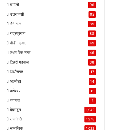
चमोली
96
उत्तरकाशी
92
नैनीताल
89
रुद्रप्रयाग
88
पौड़ी गढ़वाल
49
उधम सिंह नगर
46
टिहरी गढ़वाल
38
पिथौरागढ़
17
अल्मोड़ा
14
बागेश्वर
6
चंपावत
5
देहरादून
1,942
राजनीति
1,278
सामाजिक
1,022