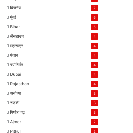
बिजनेस
7
मुंबई
6
Bihar
5
लैंसडाउन
4
महाराष्ट्र
4
पंजाब
4
ज्योतिर्मठ
4
Dubai
4
Rajasthan
4
अयोध्या
3
रुड़की
3
पिथोरा गढ़
3
Ajmer
2
Pitkul
2