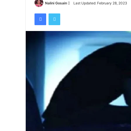
तिहरे
Send
Nalini Gosain
Last Updated: February 28, 2023
हत्याकांड
an
Facebook
Twitter
का
email
June 27, 2024
दून
ा, हाथी को देखकर
पटेलनगर क्षेत्र में हुए तिहरे हत्याकांड का दून पुल
पुलिस
 पर मौत
किया खुलासा
ने
किया
खुलासा