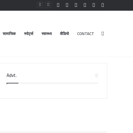
Facebook
YouTube
Instagram
Log
Random
Sidebar
In
Article
सामाजिक
स्पोर्ट्स
स्वास्थ्य
वीडियो
CONTACT
Search
Advt.
for
गू
DM
र
नैनीताल
िकनगुनिया
ने
ो
दंगा