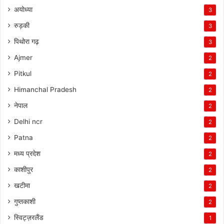
अयोध्या
3
रुड़की
3
पिथोरा गढ़
3
Ajmer
2
Pitkul
2
Himanchal Pradesh
2
नेपाल
2
Delhi ncr
2
Patna
2
मध्य प्रदेश
2
काशीपुर
2
खटीमा
2
गुप्तकाशी
2
स्विट्ज़रलैंड
1