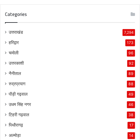
Categories
उत्तराखंड
7,294
हरिद्वार
173
चमोली
96
उत्तरकाशी
92
नैनीताल
89
रुद्रप्रयाग
88
पौड़ी गढ़वाल
49
उधम सिंह नगर
46
टिहरी गढ़वाल
38
पिथौरागढ़
17
अल्मोड़ा
14