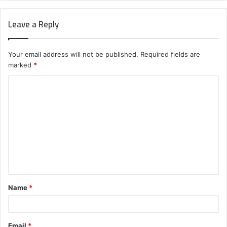
Leave a Reply
Your email address will not be published.
Required fields are
marked
*
C
o
m
m
e
n
t
Name
*
*
Email
*