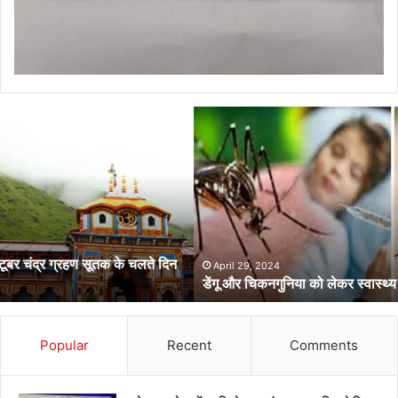
डेंगू
और
चिकनगुनिया
को
लेकर
स्वास्थ्य
विभाग
का
अर्लट
April 29, 2024
डेंगू और चिकनगुनिया को लेकर स्वास्थ्य विभाग का अर्लट
Popular
Recent
Comments