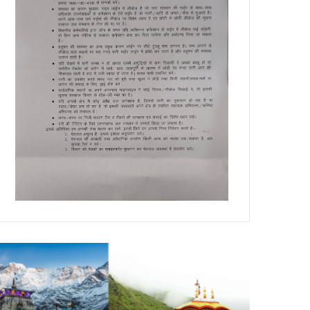
डेंगू
DM
और
नैनीताल
चिकनगुनिया
ने
को
दंगा
लेकर
प्रभावित