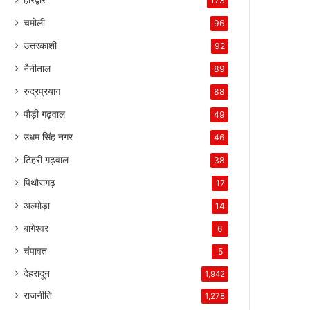
173
चमोली
96
उत्तरकाशी
92
नैनीताल
89
रुद्रप्रयाग
88
पौड़ी गढ़वाल
49
उधम सिंह नगर
46
टिहरी गढ़वाल
38
पिथौरागढ़
17
अल्मोड़ा
14
बागेश्वर
6
चंपावत
5
देहरादून
1,942
राजनीति
1,278