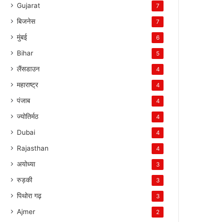
Gujarat
7
बिजनेस
7
मुंबई
6
Bihar
5
लैंसडाउन
4
महाराष्ट्र
4
पंजाब
4
ज्योतिर्मठ
4
Dubai
4
Rajasthan
4
अयोध्या
3
रुड़की
3
पिथोरा गढ़
3
Ajmer
2