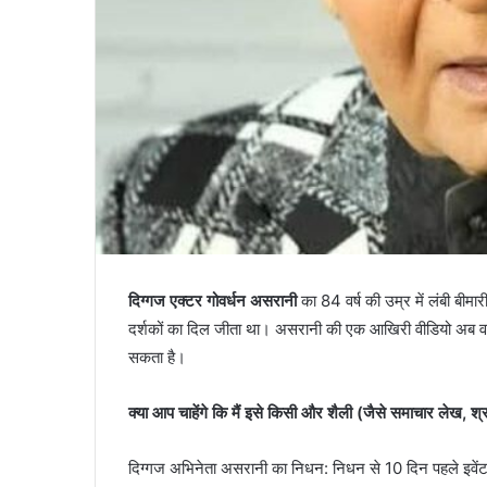
हत्याकांड
का
June 27, 2024
दून
ादसा, हाथी को देखकर
पटेलनगर क्षेत्र में हुए तिहरे हत्याकांड का दून
पुलिस
ौके पर मौत
किया खुलासा
ने
किया
खुलासा
दिग्गज एक्टर गोवर्धन असरानी
का 84 वर्ष की उम्र में लंबी बीमा
दर्शकों का दिल जीता था। असरानी की एक आखिरी वीडियो अब वायर
सकता है।
क्या आप चाहेंगे कि मैं इसे किसी और शैली (जैसे समाचार लेख, श्रद
दिग्गज अभिनेता असरानी का निधन: निधन से 10 दिन पहले इवेंट 