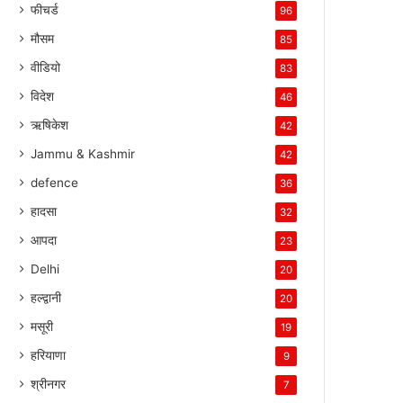
फीचर्ड
96
मौसम
85
वीडियो
83
विदेश
46
ऋषिकेश
42
Jammu & Kashmir
42
defence
36
हादसा
32
आपदा
23
Delhi
20
हल्द्वानी
20
मसूरी
19
हरियाणा
9
श्रीनगर
7