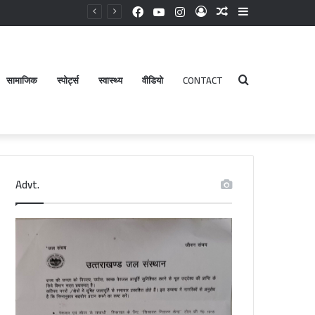
Facebook
YouTube
Instagram
Log
Random
Sidebar
In
Article
सामाजिक
स्पोर्ट्स
स्वास्थ्य
वीडियो
CONTACT
Search
Advt.
for