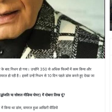
अक्टूबर
चंद्र
October 27, 2023
ग्रहण
 पुलिस ने
श्री बदरीनाथ- केदारनाथ मंदिर 28 अक्टूबर चंद्र ग्रहण
सूतक
सूतक के चलते दिन में चार बजे बंद हो जायेगा
के
चलते
दिन
में
चार
बजे
बंद
हो
जायेगा
री के बाद निधन हो गया। उन्होंने 350 से अधिक फिल्मों में काम किया और
ल हो रही है। इसमें उन्हें निधन से 10 दिन पहले डांस करते हुए देखा जा
्धांजलि या सोशल मीडिया पोस्ट) में दोबारा लिख दूं?
में किया था डांस, वायरल हुआ आखिरी वीडियो