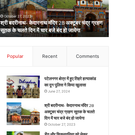
स्वास्थ्य
परिवारों
विभाग
क़ो
Februar
का
दी
DM नैनीत
अर्लट
April 29, 2024
बड़ी
डेंगू और चिकनगुनिया को लेकर स्वास्थ्य विभाग का अर्लट
मात्र 10
राहत,
मात्र
10
मिनट
Popular
Recent
Comments
में
हुआ
ये
काम
पटेलनगर क्षेत्र में हुए तिहरे हत्याकांड
का दून पुलिस ने किया खुलासा
June 27, 2024
श्री बदरीनाथ- केदारनाथ मंदिर 28
अक्टूबर चंद्र ग्रहण सूतक के चलते
दिन में चार बजे बंद हो जायेगा
October 27, 2023
डेंगू और चिकनगुनिया को लेकर