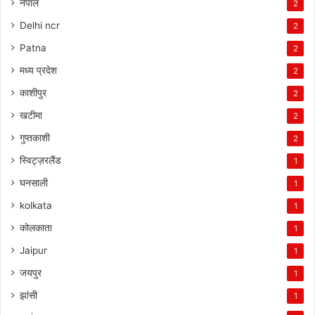
नेपाल
2
Delhi ncr
2
Patna
2
मध्य प्रदेश
2
काशीपुर
2
खटीमा
2
गुप्तकाशी
2
स्विट्ज़रलैंड
1
घनसाली
1
kolkata
1
कोलकाता
1
Jaipur
1
जयपुर
1
झांसी
1