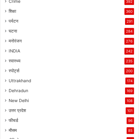
Crime
392
शिक्षा
360
पर्यटन
291
घटना
284
मनोरंजन
276
INDIA
242
स्वास्थ्य
235
स्पोर्ट्स
200
Uttrakhand
174
Dehradun
169
New Delhi
108
उत्तर प्रदेश
101
फीचर्ड
96
मौसम
85