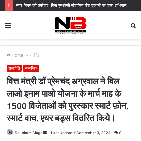
नगर निगम की कार्रवाई: बिना एनओसी संचालित मीट दुकानों पर चला अभियान, 45250 रुपये का चालान
Menu
S
fo
Home
/
राजनीति
राजनीति
सामाजिक
वित्त मंत्री डॉ प्रेमचंद अग्रवाल ने बिल
लाओ इनाम पाओ योजना के मार्च माह के
1500 विजेताओं को पुरस्कार स्मार्ट फ़ोन,
स्मार्ट वाच, एयर बड्स वितरित किये।
Send
Shubham Singh
Last Updated: September 3, 2024
0
an