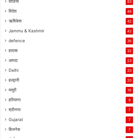
वीडियो
83
विदेश
46
ऋषिकेश
42
Jammu & Kashmir
42
defence
36
हादसा
32
आपदा
23
Delhi
20
हल्द्वानी
20
मसूरी
19
हरियाणा
9
श्रीनगर
7
Gujarat
7
बिजनेस
7