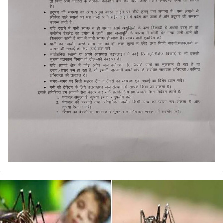
डेंगू
और
चिकनगुनिया
को