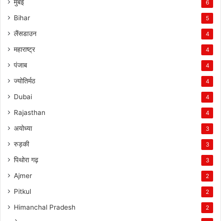
मुंबई
6
Bihar
5
लैंसडाउन
4
महाराष्ट्र
4
पंजाब
4
ज्योतिर्मठ
4
Dubai
4
Rajasthan
4
अयोध्या
3
रुड़की
3
पिथोरा गढ़
3
Ajmer
2
Pitkul
2
Himanchal Pradesh
2