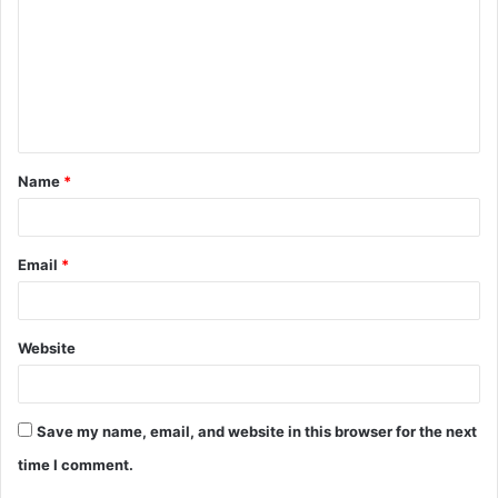
m
m
e
n
t
Name
*
*
Email
*
Website
Save my name, email, and website in this browser for the next
time I comment.