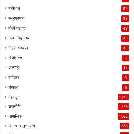
नैनीताल
89
रुद्रप्रयाग
88
पौड़ी गढ़वाल
49
उधम सिंह नगर
46
टिहरी गढ़वाल
38
पिथौरागढ़
17
अल्मोड़ा
14
बागेश्वर
6
चंपावत
5
देहरादून
1,942
राजनीति
1,278
सामाजिक
1,022
Uncategorized
663