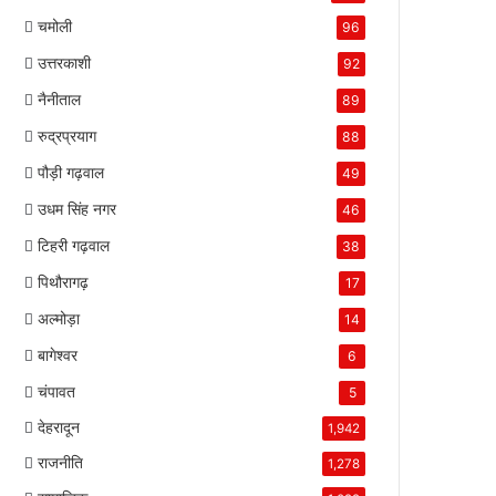
चमोली
96
उत्तरकाशी
92
नैनीताल
89
रुद्रप्रयाग
88
पौड़ी गढ़वाल
49
उधम सिंह नगर
46
टिहरी गढ़वाल
38
पिथौरागढ़
17
अल्मोड़ा
14
बागेश्वर
6
चंपावत
5
देहरादून
1,942
राजनीति
1,278