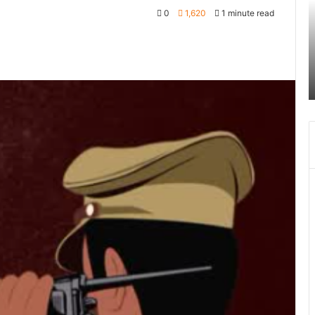
तिहरे
2
0
1,620
1 minute read
हत्याकांड
अक
का
चं
June 27, 2024
दून
ग
खकर
पटेलनगर क्षेत्र में हुए तिहरे हत्याकांड का दून पुलिस ने
पुलिस
स
किया खुलासा
ने
क
किया
च
खुलासा
द
में
च
ब
बं
हो
जा