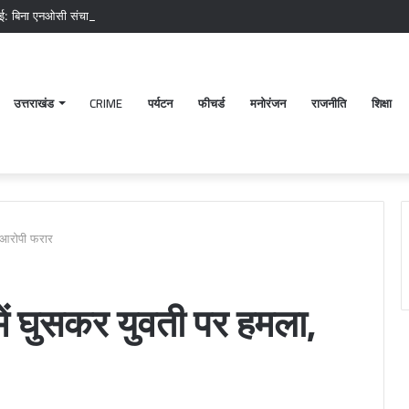
ाई: बिना एनओसी संचालित मीट दुकानों पर चला अभियान, 45250 रुपये का चालान
उत्तराखंड
CRIME
पर्यटन
फीचर्ड
मनोरंजन
राजनीति
शिक्षा
, आरोपी फरार
में घुसकर युवती पर हमला,
पटेलनगर
श्
क्षेत्र
ब
में
क
हुए
मं