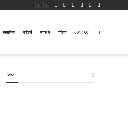
Facebook
YouTube
Instagram
Log
Random
Sidebar
In
Article
सामाजिक
स्पोर्ट्स
स्वास्थ्य
वीडियो
CONTACT
Search
Advt.
for
री
डेंगू
दरीनाथ-
और
ेदारनाथ
चिकनगुनिया
दिर
को