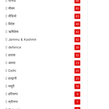
फीचर्ड
96
मौसम
85
वीडियो
83
विदेश
46
ऋषिकेश
42
Jammu & Kashmir
42
defence
36
हादसा
32
आपदा
23
Delhi
20
हल्द्वानी
20
मसूरी
19
हरियाणा
9
श्रीनगर
7