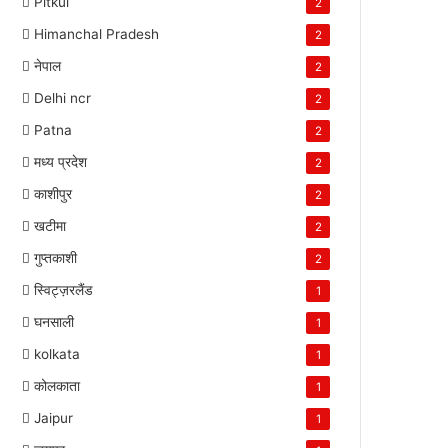
Pitkul
2
Himanchal Pradesh
2
नेपाल
2
Delhi ncr
2
Patna
2
मध्य प्रदेश
2
काशीपुर
2
खटीमा
2
गुप्तकाशी
2
स्विट्ज़रलैंड
1
घनसाली
1
kolkata
1
कोलकाता
1
Jaipur
1