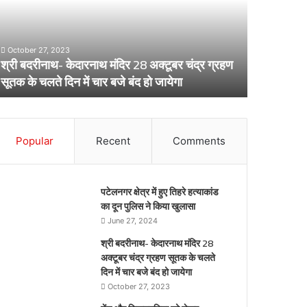
8
लेकर
्टूबर
स्वास्थ्य
द्र
विभाग
October 27, 2023
्रहण
का
श्री बदरीनाथ- केदारनाथ मंदिर 28 अक्टूबर चंद्र ग्रहण
ूतक
अर्लट
April 29, 20
सूतक के चलते दिन में चार बजे बंद हो जायेगा
डेंगू और चि
े
लते
िन
ार
Popular
Recent
Comments
जे
द
पटेलनगर क्षेत्र में हुए तिहरे हत्याकांड
येगा
का दून पुलिस ने किया खुलासा
June 27, 2024
श्री बदरीनाथ- केदारनाथ मंदिर 28
अक्टूबर चंद्र ग्रहण सूतक के चलते
दिन में चार बजे बंद हो जायेगा
October 27, 2023