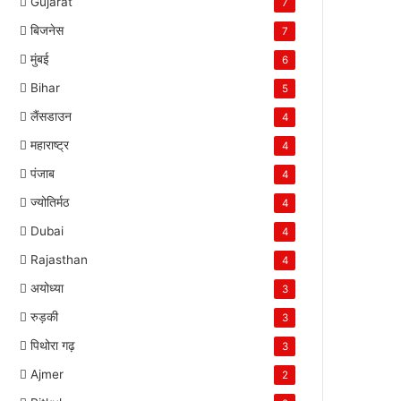
Gujarat
7
बिजनेस
7
मुंबई
6
Bihar
5
लैंसडाउन
4
महाराष्ट्र
4
पंजाब
4
ज्योतिर्मठ
4
Dubai
4
Rajasthan
4
अयोध्या
3
रुड़की
3
पिथोरा गढ़
3
Ajmer
2