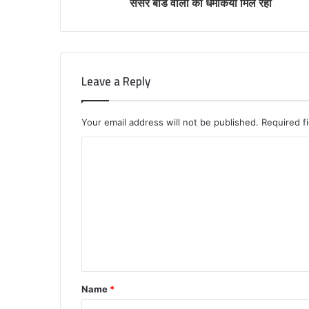
सेंसर बोर्ड वालों को धमकियां मिल रहीं
Leave a Reply
Your email address will not be published.
Required f
C
o
m
m
e
n
t
Name
*
*