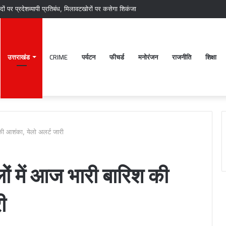
ों पर प्रदेशव्यापी प्रतिबंध, मिलावटखोरों पर कसेगा शिकंजा
उत्तराखंड
CRIME
पर्यटन
फीचर्ड
मनोरंजन
राजनीति
शिक्षा
 की आशंका, येलो अलर्ट जारी
ों में आज भारी बारिश की
ी
पटेलनगर
श्
क्षेत्र
ब
में
क
हुए
मं