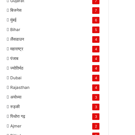
Gujarat
7
बिजनेस
7
मुंबई
6
Bihar
5
लैंसडाउन
4
महाराष्ट्र
4
पंजाब
4
ज्योतिर्मठ
4
Dubai
4
Rajasthan
4
अयोध्या
3
रुड़की
3
पिथोरा गढ़
3
Ajmer
2