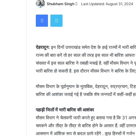
Send
Shubham Singh
Last Updated: August 31, 2024
पर
हादसा,
an
Facebook
Twitter
हाथी
email
November 16, 2023
को
कोटद्वार के दुगड्डा मार्ग पर हादसा, हाथी को दे
देखकर
घबराया युवक, बाइक रपटने से मौके पर मौत
घबराया
युवक,
देहरादून:
इन दिनों उत्तराखंड समेत देश के क़ई राज्यों में भारी बार
बाइक
राज्य की बात करें तो हर साल की तरह इस साल भी बारिश आफत 
रपटने
से
चंपावत में इस साल बारिश ने तबाही मचाई है. वहीं मौसम विभाग ने प
मौके
भारी बारिश हो सकती है. इस दौरान मौसम विभाग ने बारिश के लिए 
पर
मौत
मौसम विभाग के पूर्वानुमान के मुताबिक, देहरादून, रुद्रप्रयाग, टि
बारिश की आशंका जताई गई है जबकि शेष जनपदों में कहीं-कहीं हल्क
पहाड़ी जिलों में भारी बारिश की आशंका
मौसम विभाग ने चेतावनी जारी करते हुए बताया गया है कि 31 अगस
चमकने और तीव्र के तीव्र से बारिश होने के आसार हैं. वहीं उत्त
आसमान में आंशिक रूप से बादल छाये रहेंगे . कुछ हिस्सों में गर