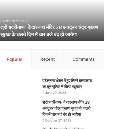
8
लेकर
्टूबर
स्वास्थ्य
द्र
विभाग
October 27, 2023
्रहण
का
श्री बदरीनाथ- केदारनाथ मंदिर 28 अक्टूबर चंद्र ग्रहण
ूतक
अर्लट
April 29, 20
सूतक के चलते दिन में चार बजे बंद हो जायेगा
डेंगू और चि
े
लते
िन
ार
Popular
Recent
Comments
जे
द
पटेलनगर क्षेत्र में हुए तिहरे हत्याकांड
येगा
का दून पुलिस ने किया खुलासा
June 27, 2024
श्री बदरीनाथ- केदारनाथ मंदिर 28
अक्टूबर चंद्र ग्रहण सूतक के चलते
दिन में चार बजे बंद हो जायेगा
October 27, 2023