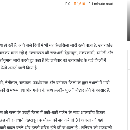
0
1,619
1 minute read
तिहरे
2
हत्याकांड
अक
का
चं
June 27, 2024
दून
ग
खकर
पटेलनगर क्षेत्र में हुए तिहरे हत्याकांड का दून पुलिस ने
पुलिस
स
किया खुलासा
ने
क
किया
च
िश हो रही है. आने वाले दिनों में भी यह सिलसिला जारी रहने वाला है. उत्तराखंड
खुलासा
द
बनकर बरस रही है. उत्तराखंड की राजधानी देहरादून, उत्तरकाशी, चमोली और
में
च
ूर्वानुमान जारी करते हुए कहा है कि शनिवार को उत्तराखंड के कई जिलों में
ब
येलो अलर्ट जारी किया है.
बं
हो
हरी, नैनीताल, चम्पावत, पपथौरागढ़ और बागेश्वर जिलों के कुछ स्थानों में भारी
जा
ी से मध्यम वर्षा और गर्जन के साथ हल्की- फुल्की बौछार होने के आसार हैं.
्त को राज्य के पहाड़ी जिलों में कहीं-कहीं गर्जन के साथ आकाशीय बिजल
राखंड की राजधानी देहरादून के मौसम की बात करें तो 31 अगस्त को यहां
्जन वाले बादल बनने और हल्की बारिश होने की संभावना है . शनिवार को राजधानी