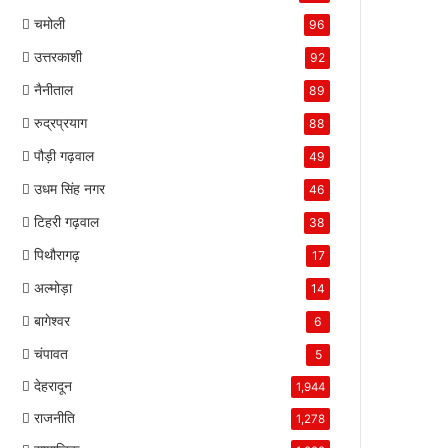
चमोली
96
उत्तरकाशी
92
नैनीताल
89
रुद्रप्रयाग
88
पौड़ी गढ़वाल
49
उधम सिंह नगर
46
टिहरी गढ़वाल
38
पिथौरागढ़
17
अल्मोड़ा
14
बागेश्वर
6
चंपावत
5
देहरादून
1,944
राजनीति
1,278