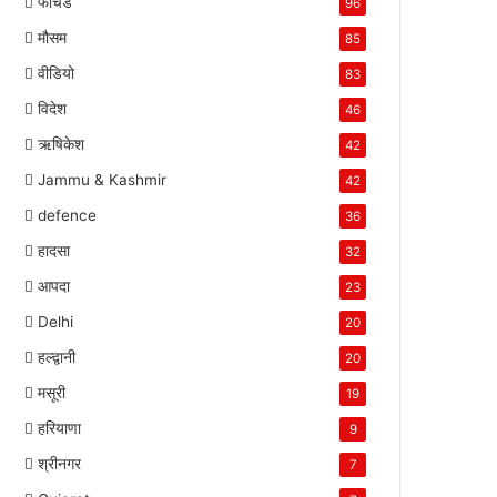
फीचर्ड
96
मौसम
85
वीडियो
83
विदेश
46
ऋषिकेश
42
Jammu & Kashmir
42
defence
36
हादसा
32
आपदा
23
Delhi
20
हल्द्वानी
20
मसूरी
19
हरियाणा
9
श्रीनगर
7