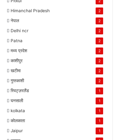
Pitkul
2
Himanchal Pradesh
2
नेपाल
2
Delhi ncr
2
Patna
2
मध्य प्रदेश
2
काशीपुर
2
खटीमा
2
गुप्तकाशी
2
स्विट्ज़रलैंड
1
घनसाली
1
kolkata
1
कोलकाता
1
Jaipur
1