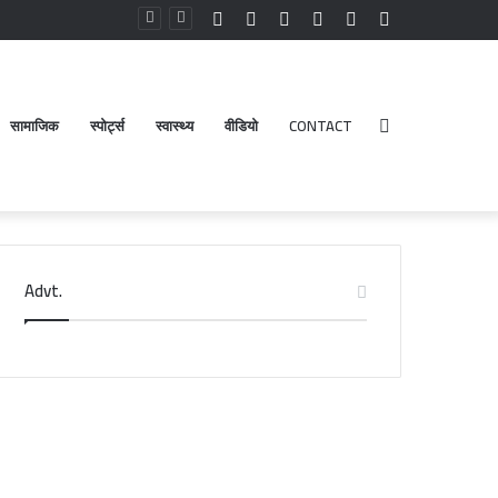
Facebook
YouTube
Instagram
Log
Random
Sidebar
In
Article
सामाजिक
स्पोर्ट्स
स्वास्थ्य
वीडियो
CONTACT
Search
Advt.
for
री
डेंगू
दरीनाथ-
और
ेदारनाथ
चिकनगुनिया
दिर
को