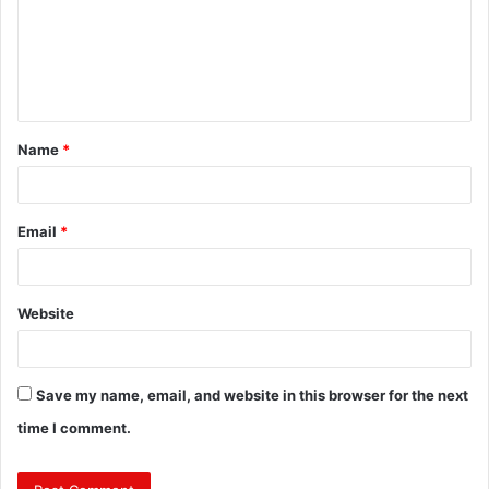
m
e
n
t
Name
*
*
Email
*
Website
Save my name, email, and website in this browser for the next
time I comment.