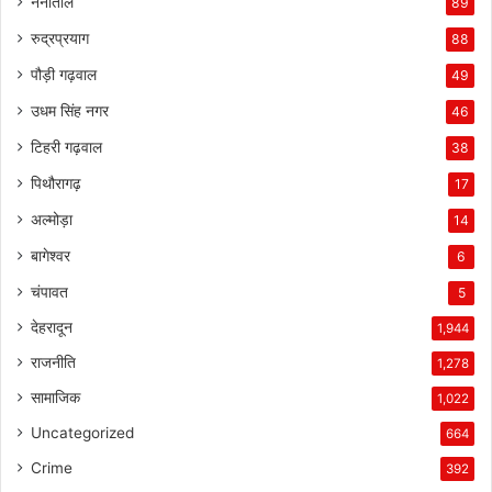
नैनीताल
89
रुद्रप्रयाग
88
पौड़ी गढ़वाल
49
उधम सिंह नगर
46
टिहरी गढ़वाल
38
पिथौरागढ़
17
अल्मोड़ा
14
बागेश्वर
6
चंपावत
5
देहरादून
1,944
राजनीति
1,278
सामाजिक
1,022
Uncategorized
664
Crime
392