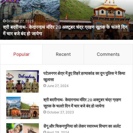
लेकर
स्वास्थ्य
विभाग
का
अर्लट
April 29, 2024
डेंगू और चिकनगुनिया को लेकर स्वास्थ्य विभाग का अर्लट
Popular
Recent
Comments
पटेलनगर क्षेत्र में हुए तिहरे हत्याकांड का दून पुलिस ने किया
खुलासा
June 27, 2024
श्री बदरीनाथ- केदारनाथ मंदिर 28 अक्टूबर चंद्र ग्रहण
सूतक के चलते दिन में चार बजे बंद हो जायेगा
October 27, 2023
डेंगू और चिकनगुनिया को लेकर स्वास्थ्य विभाग का अर्लट
April 29, 2024