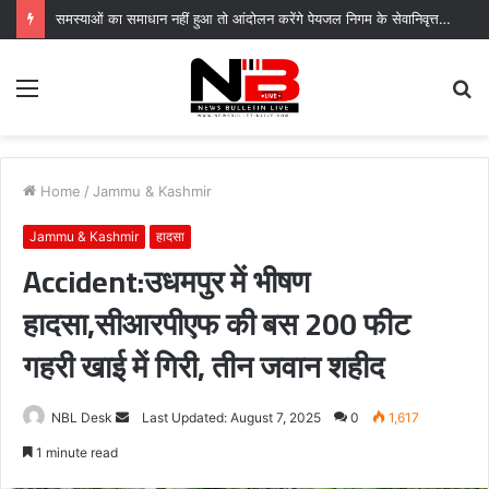
समस्याओं का समाधान नहीं हुआ तो आंदोलन करेंगे पेयजल निगम के सेवानिवृत्त कर्मचारी
Menu
S
fo
Home
/
Jammu & Kashmir
Jammu & Kashmir
हादसा
Accident:उधमपुर में भीषण
हादसा,सीआरपीएफ की बस 200 फीट
गहरी खाई में गिरी, तीन जवान शहीद
Send
NBL Desk
Last Updated: August 7, 2025
0
1,617
an
1 minute read
email