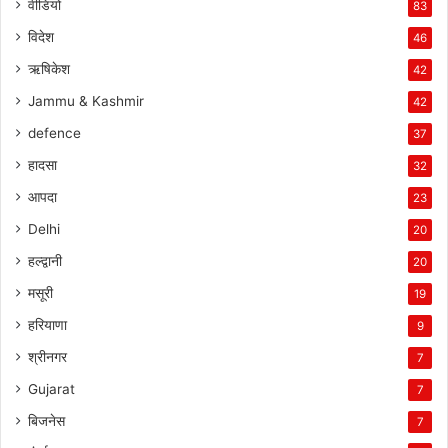
वीडियो
83
विदेश
46
ऋषिकेश
42
Jammu & Kashmir
42
defence
37
हादसा
32
आपदा
23
Delhi
20
हल्द्वानी
20
मसूरी
19
हरियाणा
9
श्रीनगर
7
Gujarat
7
बिजनेस
7