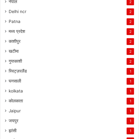
नेपाल
2
Delhi ncr
2
Patna
2
मध्य प्रदेश
2
काशीपुर
2
खटीमा
2
गुप्तकाशी
2
स्विट्ज़रलैंड
1
घनसाली
1
kolkata
1
कोलकाता
1
Jaipur
1
जयपुर
1
झांसी
1