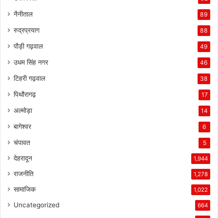
नैनीताल
89
रुद्रप्रयाग
88
पौड़ी गढ़वाल
49
उधम सिंह नगर
46
टिहरी गढ़वाल
38
पिथौरागढ़
17
अल्मोड़ा
14
बागेश्वर
6
चंपावत
5
देहरादून
1,944
राजनीति
1,278
सामाजिक
1,022
Uncategorized
664