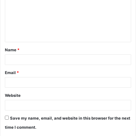
m
m
e
n
t
Name
*
*
Email
*
Website
Save my name, email, and website in this browser for the next
time I comment.