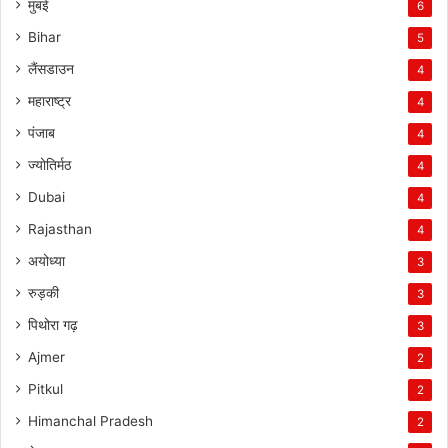
मुंबई
6
Bihar
5
लैंसडाउन
4
महाराष्ट्र
4
पंजाब
4
ज्योतिर्मठ
4
Dubai
4
Rajasthan
4
अयोध्या
3
रुड़की
3
पिथोरा गढ़
3
Ajmer
2
Pitkul
2
Himanchal Pradesh
2