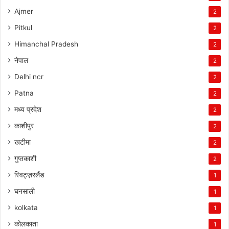
Ajmer
2
Pitkul
2
Himanchal Pradesh
2
नेपाल
2
Delhi ncr
2
Patna
2
मध्य प्रदेश
2
काशीपुर
2
खटीमा
2
गुप्तकाशी
2
स्विट्ज़रलैंड
1
घनसाली
1
kolkata
1
कोलकाता
1