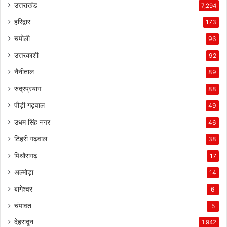
उत्तराखंड
7,294
हरिद्वार
173
चमोली
96
उत्तरकाशी
92
नैनीताल
89
रुद्रप्रयाग
88
पौड़ी गढ़वाल
49
उधम सिंह नगर
46
टिहरी गढ़वाल
38
पिथौरागढ़
17
अल्मोड़ा
14
बागेश्वर
6
चंपावत
5
देहरादून
1,942