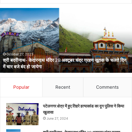
डेंगू
और
चिकनगुनिया
को
लेकर
स्वास्थ्य
विभाग
का
अर्लट
April 29, 2024
डेंगू और चिकनगुनिया को लेकर स्वास्थ्य विभाग का अर्लट
Popular
Recent
Comments
पटेलनगर क्षेत्र में हुए तिहरे हत्याकांड का दून पुलिस ने किया
खुलासा
June 27, 2024