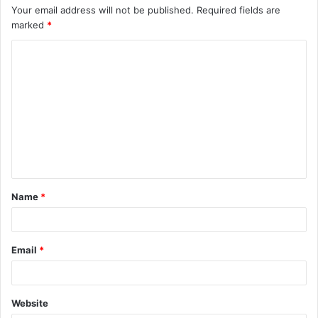
Your email address will not be published.
Required fields are
marked
*
C
o
m
m
e
n
t
Name
*
*
Email
*
Website