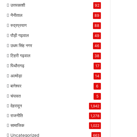
उत्तरकाशी
92
नैनीताल
89
रुद्रप्रयाग
88
पौड़ी गढ़वाल
49
उधम सिंह नगर
46
टिहरी गढ़वाल
38
पिथौरागढ़
17
अल्मोड़ा
14
बागेश्वर
6
चंपावत
5
देहरादून
1,942
राजनीति
1,278
सामाजिक
1,022
Uncategorized
663