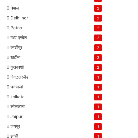
नेपाल
2
Delhi ncr
2
Patna
2
मध्य प्रदेश
2
काशीपुर
2
खटीमा
2
गुप्तकाशी
2
स्विट्ज़रलैंड
1
घनसाली
1
kolkata
1
कोलकाता
1
Jaipur
1
जयपुर
1
झांसी
1