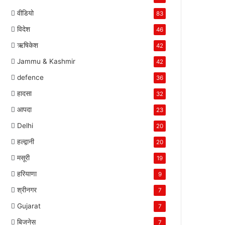
वीडियो
83
विदेश
46
ऋषिकेश
42
Jammu & Kashmir
42
defence
36
हादसा
32
आपदा
23
Delhi
20
हल्द्वानी
20
मसूरी
19
हरियाणा
9
श्रीनगर
7
Gujarat
7
बिजनेस
7