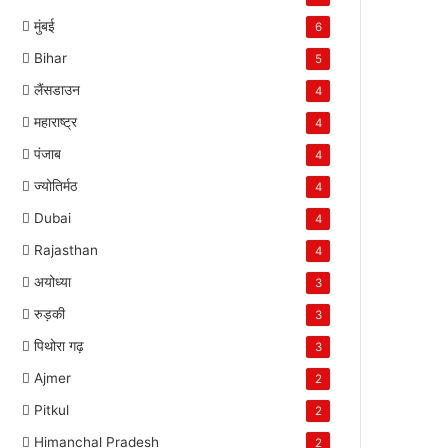
मुंबई
6
Bihar
5
लैंसडाउन
4
महाराष्ट्र
4
पंजाब
4
ज्योतिर्मठ
4
Dubai
4
Rajasthan
4
अयोध्या
3
रुड़की
3
पिथोरा गढ़
3
Ajmer
2
Pitkul
2
Himanchal Pradesh
2