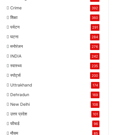
Crime
392
शिक्षा
360
पर्यटन
291
घटना
284
मनोरंजन
276
INDIA
242
स्वास्थ्य
235
स्पोर्ट्स
200
Uttrakhand
174
Dehradun
169
New Delhi
108
उत्तर प्रदेश
101
फीचर्ड
96
मौसम
85