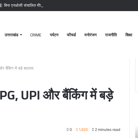
ाई: बिना एनओसी संचालित मीट दुकानों पर चला अभियान, 45250 रुपये का चालान
उत्तराखंड
CRIME
पर्यटन
फीचर्ड
मनोरंजन
राजनीति
शिक्षा
बैंकिंग में बड़े बदलाव
G, UPI और बैंकिंग में बड़े
श्री
बदरीनाथ-
केदारनाथ
मंदिर
0
1,620
2 minutes read
28
अक्टूबर