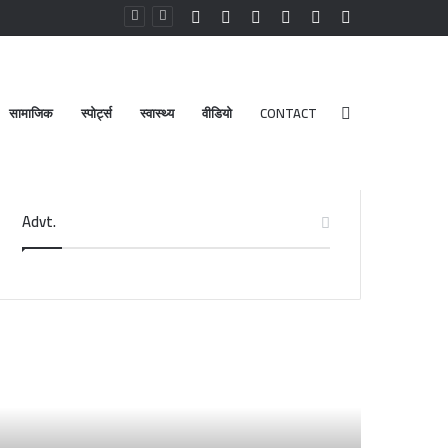
Facebook
YouTube
Instagram
Log
Random
Sidebar
In
Article
सामाजिक
स्पोर्ट्स
स्वास्थ्य
वीडियो
CONTACT
Search
Advt.
for
डेंगू
और
चिकनगुनिया
को
लेकर
स्वास्थ्य