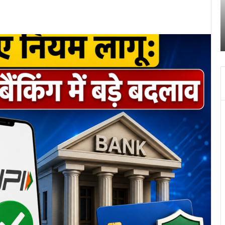
चंद्र
October 27, 2023
ग्रहण
 हुए तिहरे हत्याकांड का दून पुलिस ने
श्री बदरीनाथ- केदारनाथ मंदिर
सूतक
सूतक के चलते दिन में चार बजे 
के
चलते
दिन
में
चार
बजे
बंद
हो
जायेगा