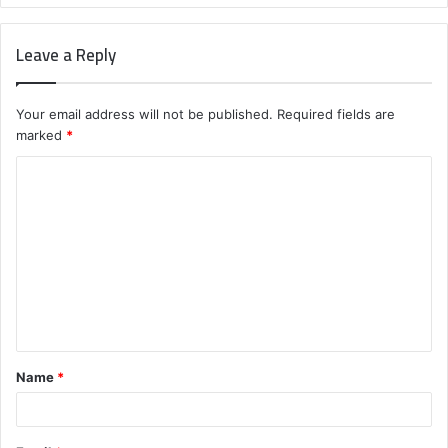
Leave a Reply
Your email address will not be published.
Required fields are
marked
*
C
o
m
m
e
n
t
Name
*
*