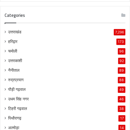
Categories
उत्तराखंड
7,296
हरिद्वार
173
चमोली
96
उत्तरकाशी
92
नैनीताल
89
रुद्रप्रयाग
88
पौड़ी गढ़वाल
49
उधम सिंह नगर
46
टिहरी गढ़वाल
38
पिथौरागढ़
17
अल्मोड़ा
14