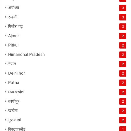
अयोध्या
3
रुड़की
3
पिथोरा गढ़
3
Ajmer
2
Pitkul
2
Himanchal Pradesh
2
नेपाल
2
Delhi ncr
2
Patna
2
मध्य प्रदेश
2
काशीपुर
2
खटीमा
2
गुप्तकाशी
2
स्विट्ज़रलैंड
1