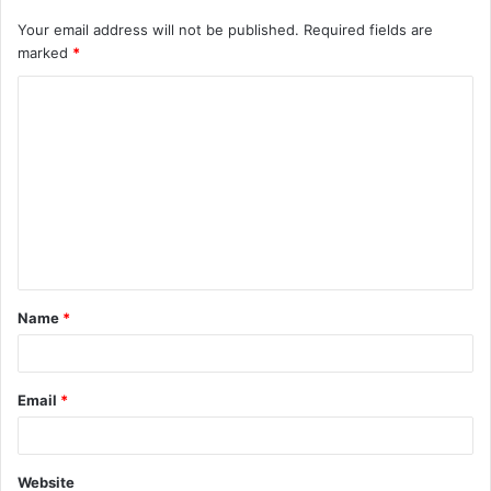
Your email address will not be published.
Required fields are
marked
*
C
o
m
m
e
n
t
Name
*
*
Email
*
Website