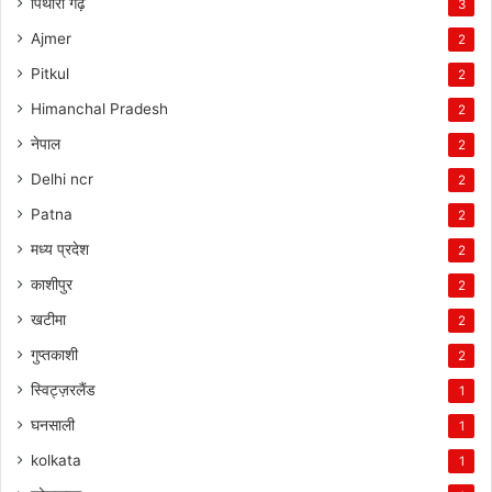
पिथोरा गढ़
3
Ajmer
2
Pitkul
2
Himanchal Pradesh
2
नेपाल
2
Delhi ncr
2
Patna
2
मध्य प्रदेश
2
काशीपुर
2
खटीमा
2
गुप्तकाशी
2
स्विट्ज़रलैंड
1
घनसाली
1
kolkata
1