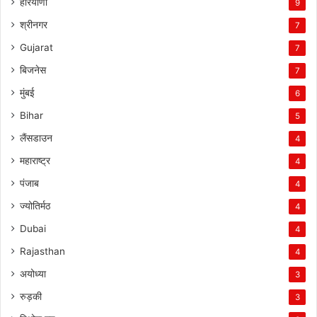
हरियाणा
9
श्रीनगर
7
Gujarat
7
बिजनेस
7
मुंबई
6
Bihar
5
लैंसडाउन
4
महाराष्ट्र
4
पंजाब
4
ज्योतिर्मठ
4
Dubai
4
Rajasthan
4
अयोध्या
3
रुड़की
3