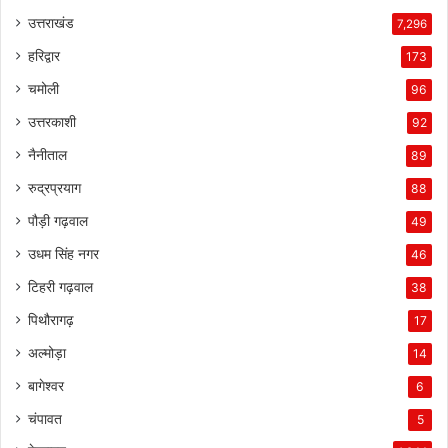
उत्तराखंड
7,296
हरिद्वार
173
चमोली
96
उत्तरकाशी
92
नैनीताल
89
रुद्रप्रयाग
88
पौड़ी गढ़वाल
49
उधम सिंह नगर
46
टिहरी गढ़वाल
38
पिथौरागढ़
17
अल्मोड़ा
14
बागेश्वर
6
चंपावत
5