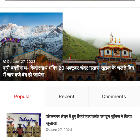
डेंगू
और
चिकनगुनिया
को
लेकर
स्वास्थ्य
विभाग
का
अर्लट
April 29, 2024
डेंगू और चिकनगुनिया को लेकर स्वास्थ्य विभाग का अर्लट
Popular
Recent
Comments
पटेलनगर क्षेत्र में हुए तिहरे हत्याकांड का दून पुलिस ने किया
खुलासा
June 27, 2024