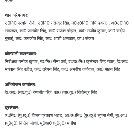
थाना प्रेमनगर:
उ0नि0 प्रवीण सैनी, उ0नि0 सतेन्द्र सिंह, म0उ0नि0 निधि डबराल, अ0उ0नि0
रामलाल, का0 जसवीर सिंह, का0 राजेश चौहान, का0 राजीव कुमार, का0 संदीप
गुसाई, का0 जगजोत सिंह, का0 आशी असवाल, का0 संजय
कोतवाली डालनवाला:
निरीक्षक मनोज कुमार, उ0नि0 रीना वर्मा, व0उ0नि0 कुलेन्द्र सिंह रावत, हे0का0
भगवान सिंह कठैत, का0 त्रेपन सिंह, का0 अमरीश कर्णवाल, का0 मोहन सिंह
अभियोजन कार्यालय:
हे0का0 (ना0पु0) रणजीत सिंह, का0 (ना0पु0) जितेन्द्र सिंह
दूरसंचार:
उ0नि0 (पु0दू0) विजय प्रकाश भट्ट, अ0उ0नि0 (पु0दू0) सुषमा नेगी, मु0आ0
(पु0दू0) नितिन जोशी, मु0आ0 (पु0दू0) मनीषा