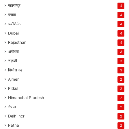
महाराष्ट्र
4
पंजाब
4
ज्योतिर्मठ
4
Dubai
4
Rajasthan
4
अयोध्या
3
रुड़की
3
पिथोरा गढ़
3
Ajmer
2
Pitkul
2
Himanchal Pradesh
2
नेपाल
2
Delhi ncr
2
Patna
2