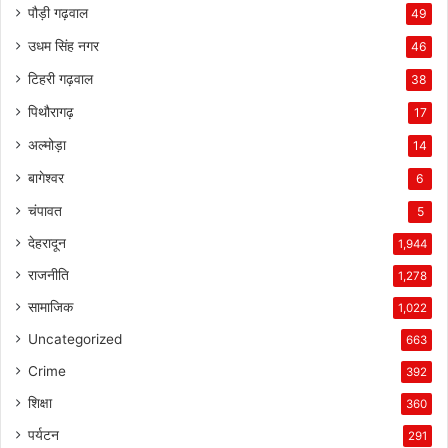
पौड़ी गढ़वाल
49
उधम सिंह नगर
46
टिहरी गढ़वाल
38
पिथौरागढ़
17
अल्मोड़ा
14
बागेश्वर
6
चंपावत
5
देहरादून
1,944
राजनीति
1,278
सामाजिक
1,022
Uncategorized
663
Crime
392
शिक्षा
360
पर्यटन
291