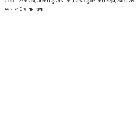
उ0नि0 विवेक राठी, म0का0 कुलदीपा, का0 सचिन कुमार, का0 संदीप, का0 नरेश
पंवार, का0 भगवान राणा