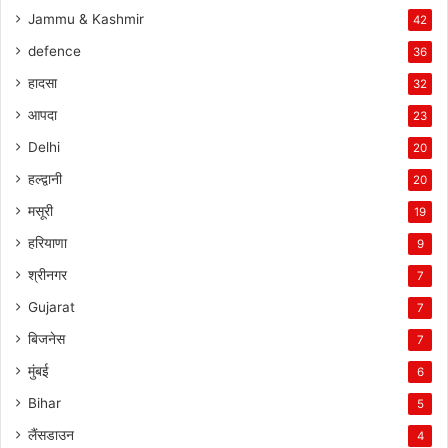
Jammu & Kashmir
42
defence
36
हादसा
32
आपदा
23
Delhi
20
हल्द्वानी
20
मसूरी
19
हरियाणा
9
श्रीनगर
7
Gujarat
7
बिजनेस
7
मुंबई
6
Bihar
5
लैंसडाउन
4