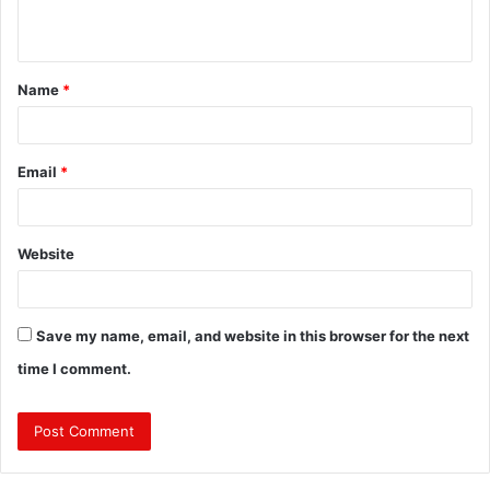
n
t
Name
*
*
Email
*
Website
Save my name, email, and website in this browser for the next
time I comment.