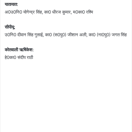
यातायात:
अ0उ0नि0 योगेन्द्र सिंह, का0 धीरज कुमार, म0का0 रश्मि
सीपीयू:
उ0नि0 दीवान सिंह गुसाई, का0 (स0पु0) जीशान अली, का0 (ना0पु0) जगत सिंह
कोतवाली ऋषिकेश:
हे0का0 संदीप राठी