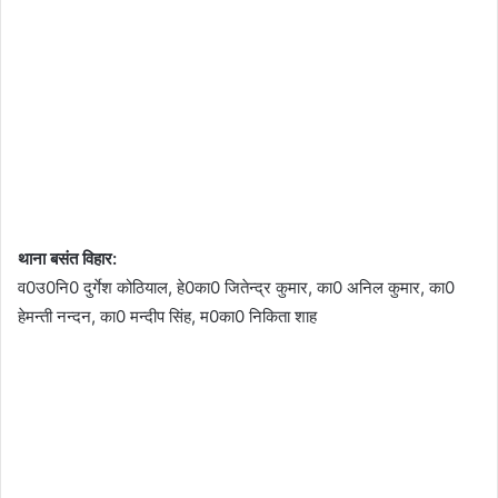
थाना बसंत विहार:
व0उ0नि0 दुर्गेश कोठियाल, हे0का0 जितेन्द्र कुमार, का0 अनिल कुमार, का0
हेमन्ती नन्दन, का0 मन्दीप सिंह, म0का0 निकिता शाह