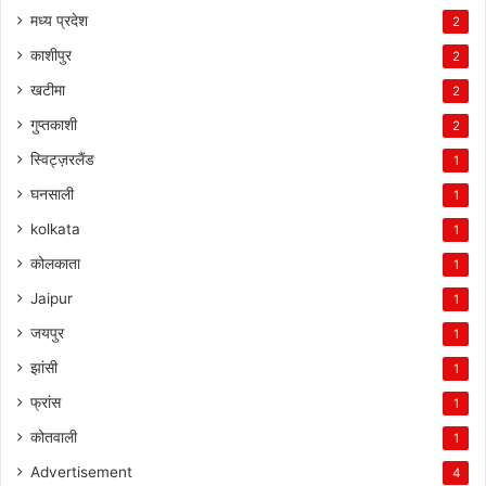
मध्य प्रदेश
2
काशीपुर
2
खटीमा
2
गुप्तकाशी
2
स्विट्ज़रलैंड
1
घनसाली
1
kolkata
1
कोलकाता
1
Jaipur
1
जयपुर
1
झांसी
1
फ्रांस
1
कोतवाली
1
Advertisement
4