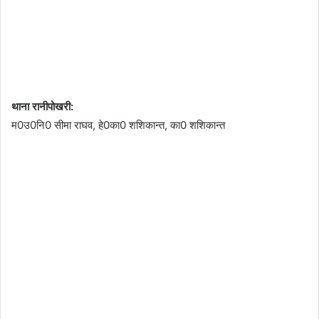
थाना रानीपोखरी:
म0उ0नि0 सीमा राघव, हे0का0 शशिकान्त, का0 शशिकान्त