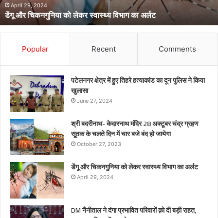
अर्लट
April 29, 2024
डेंगू और चिकनगुनिया को लेकर स्वास्थ्य विभाग का अर्लट
Popular
Recent
Comments
पटेलनगर क्षेत्र में हुए तिहरे हत्याकांड का दून पुलिस ने किया
खुलासा
June 27, 2024
श्री बदरीनाथ- केदारनाथ मंदिर 28 अक्टूबर चंद्र ग्रहण
सूतक के चलते दिन में चार बजे बंद हो जायेगा
October 27, 2023
डेंगू और चिकनगुनिया को लेकर स्वास्थ्य विभाग का अर्लट
April 29, 2024
DM नैनीताल ने दंगा प्रभावित परिवारों क़ो दी बड़ी राहत,