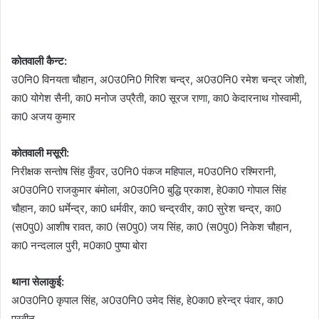
कोतवाली कैन्ट:
उ0नि0 विनयता चौहान, अ0उ0नि0 गिरिश चन्द्र, अ0उ0नि0 रमेश चन्द्र जोशी,
का0 योगेश सैनी, का0 मनोज उप्रैती, का0 सूरज राणा, का0 केदारनाथ गोस्वामी,
का0 अजय कुमार
कोतवाली मसूरी:
निरीक्षक सन्तोष सिंह कुँवर, उ0नि0 पंकज महिपाल, म0उ0नि0 रश्मिरानी,
अ0उ0नि0 राजकुमार बंमोला, अ0उ0नि0 बुद्धि प्रकाश, हे0का0 गोपाल सिंह
चौहान, का0 धर्मेन्द्र, का0 धर्मवीर, का0 चन्द्रवीर, का0 सुरेश चन्द्र, का0
(स0पु0) आशीष रावत, का0 (स0पु0) जय सिंह, का0 (स0पु0) निकेश चौहान,
का0 नन्दलाल पुरी, म0का0 पुष्पा बोरा
थाना सेलाकुई:
अ0उ0नि0 कृपाल सिंह, अ0उ0नि0 उमेद सिंह, हे0का0 हरेन्द्र पंवार, का0
प्रवीन