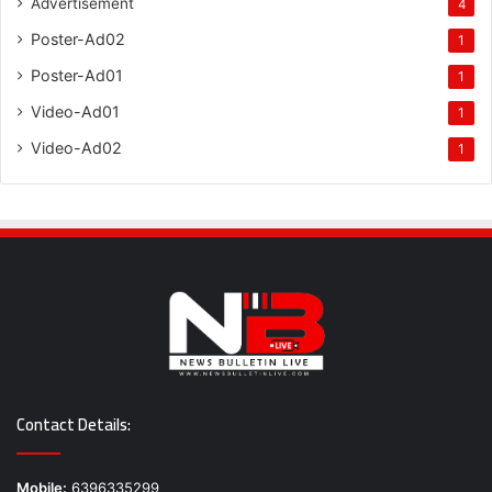
Advertisement
4
Poster-Ad02
1
Poster-Ad01
1
Video-Ad01
1
Video-Ad02
1
Contact Details:
Mobile:
6396335299