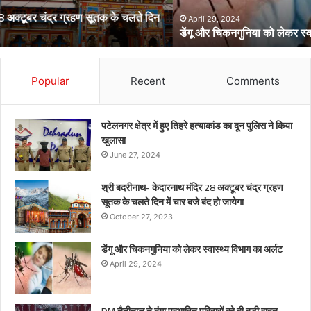
का
अर्लट
April 29, 2024
डेंगू और चिकनगुनिया को लेकर स्वास्थ्य विभाग का अर्लट
Popular
Recent
Comments
पटेलनगर क्षेत्र में हुए तिहरे हत्याकांड का दून पुलिस ने किया
खुलासा
June 27, 2024
श्री बदरीनाथ- केदारनाथ मंदिर 28 अक्टूबर चंद्र ग्रहण
सूतक के चलते दिन में चार बजे बंद हो जायेगा
October 27, 2023
डेंगू और चिकनगुनिया को लेकर स्वास्थ्य विभाग का अर्लट
April 29, 2024
DM नैनीताल ने दंगा प्रभावित परिवारों क़ो दी बड़ी राहत,