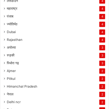
लैंसडाउन
4
महाराष्ट्र
4
पंजाब
4
ज्योतिर्मठ
4
Dubai
4
Rajasthan
4
अयोध्या
3
रुड़की
3
पिथोरा गढ़
3
Ajmer
2
Pitkul
2
Himanchal Pradesh
2
नेपाल
2
Delhi ncr
2