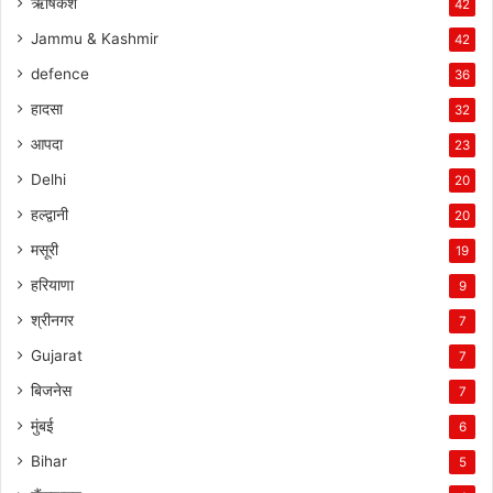
ऋषिकेश
42
Jammu & Kashmir
42
defence
36
हादसा
32
आपदा
23
Delhi
20
हल्द्वानी
20
मसूरी
19
हरियाणा
9
श्रीनगर
7
Gujarat
7
बिजनेस
7
मुंबई
6
Bihar
5