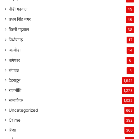
पौड़ी गढ़वाल
49
उधम सिंह नगर
46
टिहरी गढ़वाल
38
पिथौरागढ़
17
अल्मोड़ा
14
बागेश्वर
6
चंपावत
5
देहरादून
1,942
राजनीति
1,278
सामाजिक
1,022
Uncategorized
663
Crime
392
शिक्षा
360