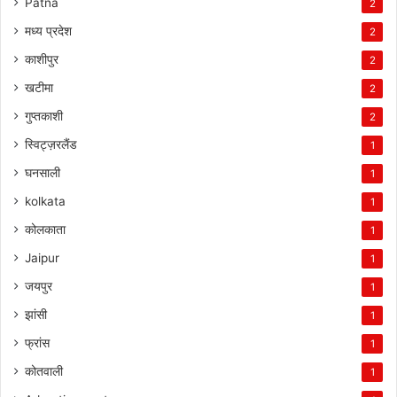
Patna
2
मध्य प्रदेश
2
काशीपुर
2
खटीमा
2
गुप्तकाशी
2
स्विट्ज़रलैंड
1
घनसाली
1
kolkata
1
कोलकाता
1
Jaipur
1
जयपुर
1
झांसी
1
फ्रांस
1
कोतवाली
1