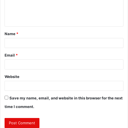
m
e
n
t
Name
*
*
Email
*
Website
Save my name, email, and website in this browser for the next
time I comment.