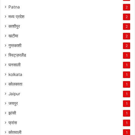
Patna
2
मध्य प्रदेश
2
काशीपुर
2
खटीमा
2
गुप्तकाशी
2
स्विट्ज़रलैंड
1
घनसाली
1
kolkata
1
कोलकाता
1
Jaipur
1
जयपुर
1
झांसी
1
फ्रांस
1
कोतवाली
1