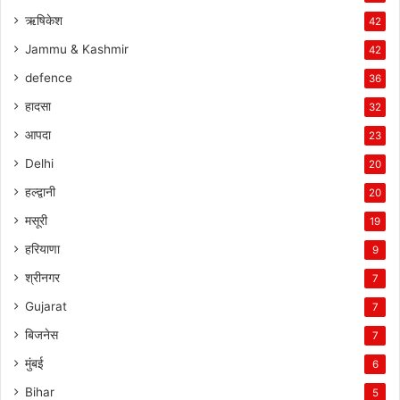
ऋषिकेश
42
Jammu & Kashmir
42
defence
36
हादसा
32
आपदा
23
Delhi
20
हल्द्वानी
20
मसूरी
19
हरियाणा
9
श्रीनगर
7
Gujarat
7
बिजनेस
7
मुंबई
6
Bihar
5