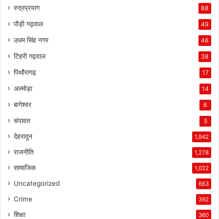
रुद्रप्रयाग
88
पौड़ी गढ़वाल
49
उधम सिंह नगर
46
टिहरी गढ़वाल
38
पिथौरागढ़
17
अल्मोड़ा
14
बागेश्वर
6
चंपावत
5
देहरादून
1,942
राजनीति
1,278
सामाजिक
1,022
Uncategorized
663
Crime
392
शिक्षा
360