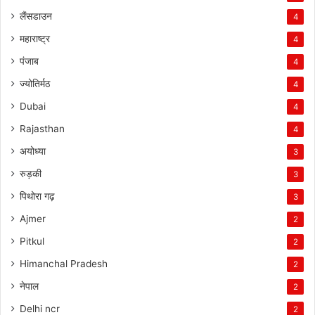
लैंसडाउन
4
महाराष्ट्र
4
पंजाब
4
ज्योतिर्मठ
4
Dubai
4
Rajasthan
4
अयोध्या
3
रुड़की
3
पिथोरा गढ़
3
Ajmer
2
Pitkul
2
Himanchal Pradesh
2
नेपाल
2
Delhi ncr
2