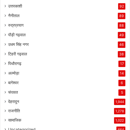
उत्तरकाशी
92
नैनीताल
89
रुद्रप्रयाग
88
पौड़ी गढ़वाल
49
उधम सिंह नगर
46
टिहरी गढ़वाल
38
पिथौरागढ़
17
अल्मोड़ा
14
बागेश्वर
6
चंपावत
5
देहरादून
1,944
राजनीति
1,278
सामाजिक
1,022
Uncategorized
664