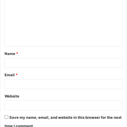
o
m
m
e
n
t
Name
*
*
Email
*
Website
Save my name, email, and website in this browser for the next
time I comment.