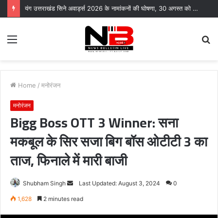
समस्याओं का समाधान नहीं हुआ तो आंदोलन करेंगे पेयजल निगम के सेवानिवृत्त कर्मचारी
Menu
S
fo
Home
/
मनोरंजन
मनोरंजन
Bigg Boss OTT 3 Winner: सना
मकबूल के सिर सजा बिग बॉस ओटीटी 3 का
ताज, फिनाले में मारी बाजी
Send
Shubham Singh
Last Updated: August 3, 2024
0
an
1,628
2 minutes read
email