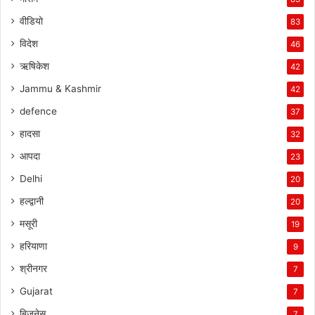
वीडियो
83
विदेश
46
ऋषिकेश
42
Jammu & Kashmir
42
defence
37
हादसा
32
आपदा
23
Delhi
20
हल्द्वानी
20
मसूरी
19
हरियाणा
9
श्रीनगर
7
Gujarat
7
बिजनेस
7