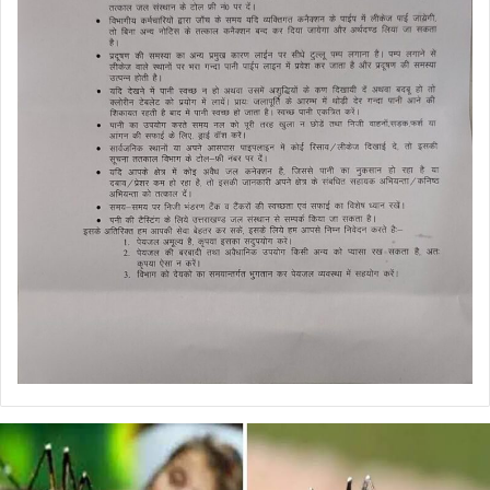
डेंगू
और
चिकनगुनिया