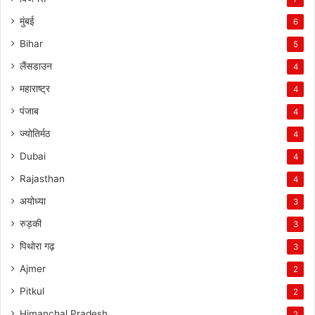
मुंबई
6
Bihar
5
लैंसडाउन
4
महाराष्ट्र
4
पंजाब
4
ज्योतिर्मठ
4
Dubai
4
Rajasthan
4
अयोध्या
3
रुड़की
3
पिथोरा गढ़
3
Ajmer
2
Pitkul
2
Himanchal Pradesh
2