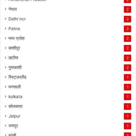
नेपाल
2
Delhi ncr
2
Patna
2
मध्य प्रदेश
2
काशीपुर
2
खटीमा
2
गुप्तकाशी
2
स्विट्ज़रलैंड
1
घनसाली
1
kolkata
1
कोलकाता
1
Jaipur
1
जयपुर
1
झांसी
1