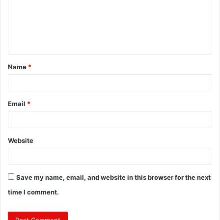
m
e
n
t
Name
*
*
Email
*
Website
Save my name, email, and website in this browser for the next
time I comment.