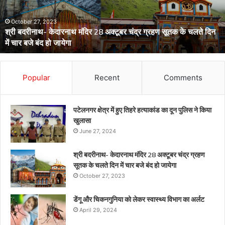
विभाग
का
अर्लट
April 29, 2024
डेंगू और चिकनगुनिया को लेकर स्वास्थ्य विभाग का अर्लट
Popular
Recent
Comments
पटेलनगर क्षेत्र में हुए तिहरे हत्याकांड का दून पुलिस ने किया
खुलासा
June 27, 2024
श्री बदरीनाथ- केदारनाथ मंदिर 28 अक्टूबर चंद्र ग्रहण
सूतक के चलते दिन में चार बजे बंद हो जायेगा
October 27, 2023
डेंगू और चिकनगुनिया को लेकर स्वास्थ्य विभाग का अर्लट
April 29, 2024