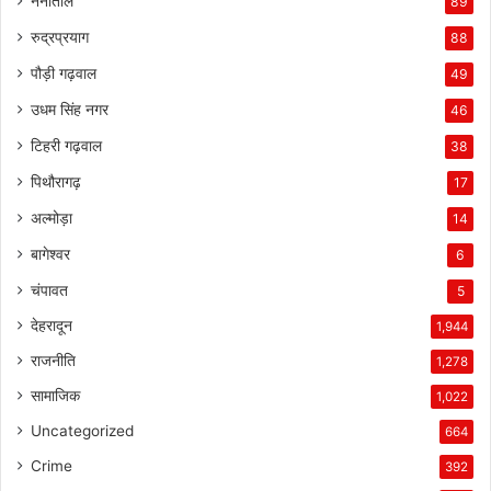
नैनीताल
89
रुद्रप्रयाग
88
पौड़ी गढ़वाल
49
उधम सिंह नगर
46
टिहरी गढ़वाल
38
पिथौरागढ़
17
अल्मोड़ा
14
बागेश्वर
6
चंपावत
5
देहरादून
1,944
राजनीति
1,278
सामाजिक
1,022
Uncategorized
664
Crime
392