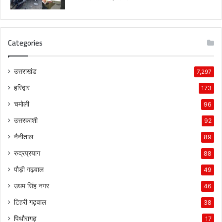
Categories
उत्तराखंड
7,297
हरिद्वार
173
चमोली
96
उत्तरकाशी
92
नैनीताल
89
रुद्रप्रयाग
88
पौड़ी गढ़वाल
49
उधम सिंह नगर
46
टिहरी गढ़वाल
38
पिथौरागढ़
17