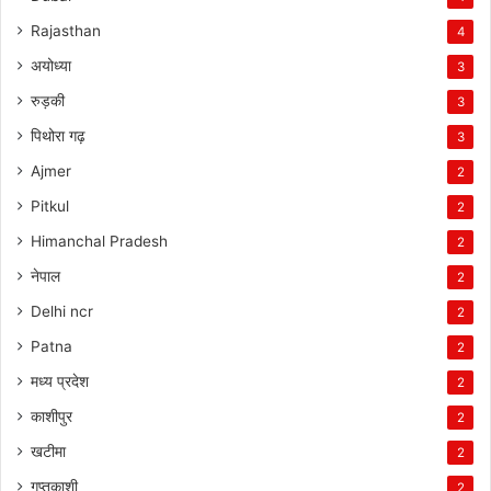
Rajasthan
4
अयोध्या
3
रुड़की
3
पिथोरा गढ़
3
Ajmer
2
Pitkul
2
Himanchal Pradesh
2
नेपाल
2
Delhi ncr
2
Patna
2
मध्य प्रदेश
2
काशीपुर
2
खटीमा
2
गुप्तकाशी
2