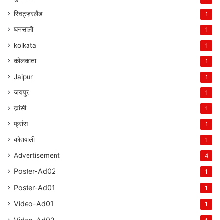
स्विट्ज़रलैंड
1
घनसाली
1
kolkata
1
कोलकाता
1
Jaipur
1
जयपुर
1
झांसी
1
फ्रांस
1
कोतवाली
1
Advertisement
4
Poster-Ad02
1
Poster-Ad01
1
Video-Ad01
1
Video-Ad02