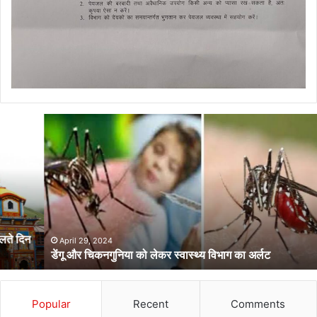
डेंगू
और
चिकनगुनिया
को
लेकर
स्वास्थ्य
विभाग
का
अर्लट
April 29, 2024
डेंगू और चिकनगुनिया को लेकर स्वास्थ्य विभाग का अर्लट
Popular
Recent
Comments