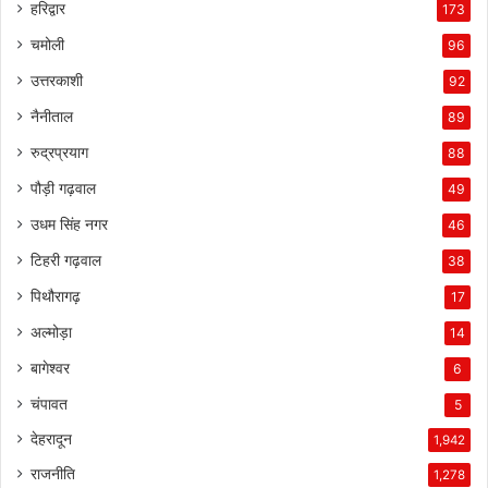
हरिद्वार
173
चमोली
96
उत्तरकाशी
92
नैनीताल
89
रुद्रप्रयाग
88
पौड़ी गढ़वाल
49
उधम सिंह नगर
46
टिहरी गढ़वाल
38
पिथौरागढ़
17
अल्मोड़ा
14
बागेश्वर
6
चंपावत
5
देहरादून
1,942
राजनीति
1,278