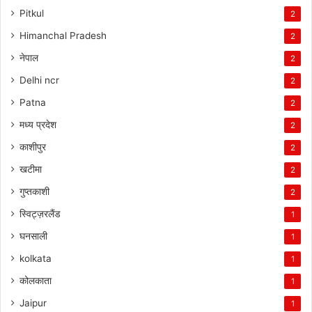
Pitkul
2
Himanchal Pradesh
2
नेपाल
2
Delhi ncr
2
Patna
2
मध्य प्रदेश
2
काशीपुर
2
खटीमा
2
गुप्तकाशी
2
स्विट्ज़रलैंड
1
घनसाली
1
kolkata
1
कोलकाता
1
Jaipur
1