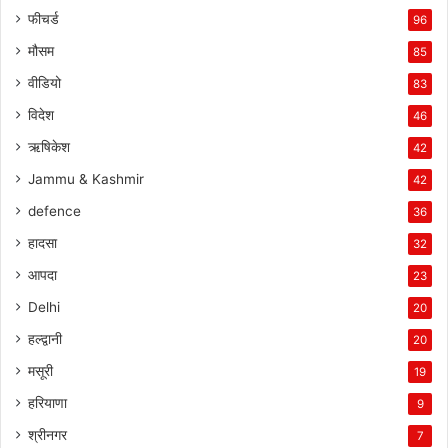
फीचर्ड
96
मौसम
85
वीडियो
83
विदेश
46
ऋषिकेश
42
Jammu & Kashmir
42
defence
36
हादसा
32
आपदा
23
Delhi
20
हल्द्वानी
20
मसूरी
19
हरियाणा
9
श्रीनगर
7