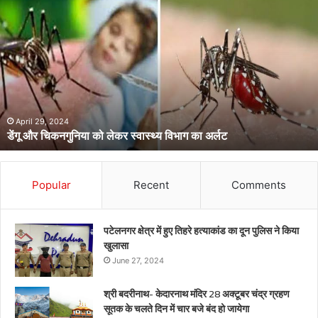
डेंगू
और
चिकनगुनिया
को
लेकर
स्वास्थ्य
विभाग
का
अर्लट
April 29, 2024
डेंगू और चिकनगुनिया को लेकर स्वास्थ्य विभाग का अर्लट
Popular
Recent
Comments
पटेलनगर क्षेत्र में हुए तिहरे हत्याकांड का दून पुलिस ने किया
खुलासा
June 27, 2024
श्री बदरीनाथ- केदारनाथ मंदिर 28 अक्टूबर चंद्र ग्रहण
सूतक के चलते दिन में चार बजे बंद हो जायेगा