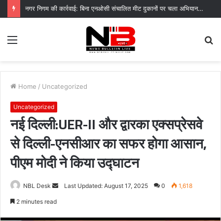
देहरादून मे अब गौरय्या कम दिखती है लाल बासमती गायब हो गया है धाद के हरेला 26 मे बच्चों ने क्लाइमेंट चेंज को बताया अपनी नजर से
Menu
S
fo
Home
/
Uncategorized
Uncategorized
नई दिल्ली:UER-II और द्वारका एक्सप्रेसवे
से दिल्ली-एनसीआर का सफर होगा आसान,
पीएम मोदी ने किया उद्घाटन
Send
NBL Desk
Last Updated: August 17, 2025
0
1,618
an
2 minutes read
email