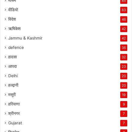
मौसम
85
वीडियो
83
विदेश
46
ऋषिकेश
42
Jammu & Kashmir
42
defence
36
हादसा
32
आपदा
23
Delhi
20
हल्द्वानी
20
मसूरी
19
हरियाणा
9
श्रीनगर
7
Gujarat
7