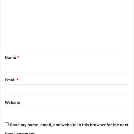
o
m
m
e
n
t
Name
*
*
Email
*
Website
Save my name, email, and website in this browser for the next
time I comment.