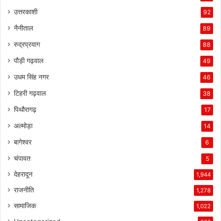
उत्तरकाशी
92
नैनीताल
89
रुद्रप्रयाग
88
पौड़ी गढ़वाल
49
उधम सिंह नगर
46
टिहरी गढ़वाल
38
पिथौरागढ़
17
अल्मोड़ा
14
बागेश्वर
6
चंपावत
5
देहरादून
1,944
राजनीति
1,278
सामाजिक
1,022