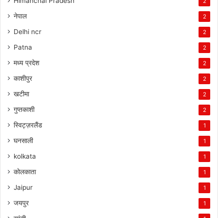
Himanchal Pradesh
2
नेपाल
2
Delhi ncr
2
Patna
2
मध्य प्रदेश
2
काशीपुर
2
खटीमा
2
गुप्तकाशी
2
स्विट्ज़रलैंड
1
घनसाली
1
kolkata
1
कोलकाता
1
Jaipur
1
जयपुर
1