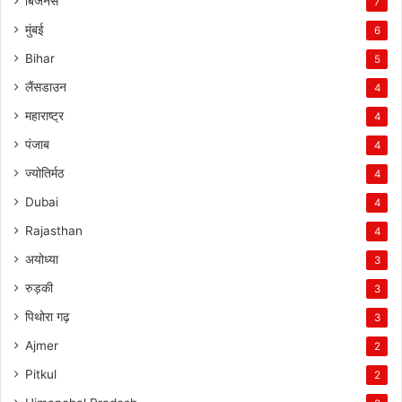
बिजनेस
7
मुंबई
6
Bihar
5
लैंसडाउन
4
महाराष्ट्र
4
पंजाब
4
ज्योतिर्मठ
4
Dubai
4
Rajasthan
4
अयोध्या
3
रुड़की
3
पिथोरा गढ़
3
Ajmer
2
Pitkul
2