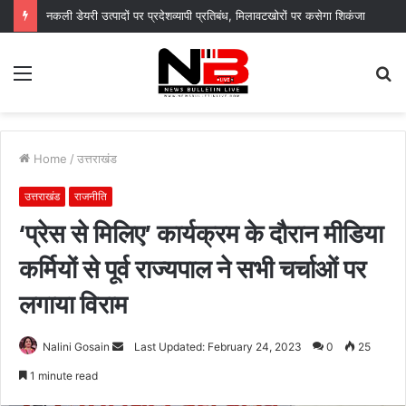
नगर आयुक्त के निर्देशों पर नगर निगम द्वारा सचिवालय परिसर में सब्जी पौधों का वितरण, “स्वच्छ दून–हरित दून” का दिया संदेश
Menu
S
fo
Home
/
उत्तराखंड
उत्तराखंड
राजनीति
‘प्रेस से मिलिए’ कार्यक्रम के दौरान मीडिया
कर्मियों से पूर्व राज्यपाल ने सभी चर्चाओं पर
लगाया विराम
Send
Nalini Gosain
Last Updated: February 24, 2023
0
25
an
1 minute read
email