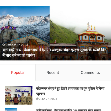
डेंगू
और
चिकनगुनिया
को
लेकर
स्वास्थ्य
विभाग
का
अर्लट
April 29, 2024
डेंगू और चिकनगुनिया को लेकर स्वास्थ्य विभाग का अर्लट
Popular
Recent
Comments
पटेलनगर क्षेत्र में हुए तिहरे हत्याकांड का दून पुलिस ने किया
खुलासा
June 27, 2024
श्री बदरीनाथ- केदारनाथ मंदिर 28 अक्टूबर चंद्र ग्रहण