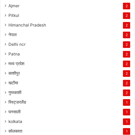
Ajmer
2
Pitkul
2
Himanchal Pradesh
2
नेपाल
2
Delhi ncr
2
Patna
2
मध्य प्रदेश
2
काशीपुर
2
खटीमा
2
गुप्तकाशी
2
स्विट्ज़रलैंड
1
घनसाली
1
kolkata
1
कोलकाता
1