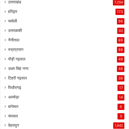
उत्तराखंड
7,294
हरिद्वार
173
चमोली
96
उत्तरकाशी
92
नैनीताल
89
रुद्रप्रयाग
88
पौड़ी गढ़वाल
49
उधम सिंह नगर
46
टिहरी गढ़वाल
38
पिथौरागढ़
17
अल्मोड़ा
14
बागेश्वर
6
चंपावत
5
देहरादून
1,942