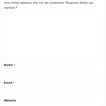
Your email address will not be published.
Required fields are
marked
*
C
o
m
m
e
n
t
Name
*
*
Email
*
Website