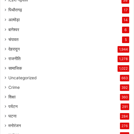
38
पिथौरागढ़
17
अल्मोड़ा
14
बागेश्वर
6
चंपावत
5
देहरादून
1,944
राजनीति
1,278
सामाजिक
1,022
Uncategorized
663
Crime
392
शिक्षा
360
पर्यटन
291
घटना
284
मनोरंजन
276