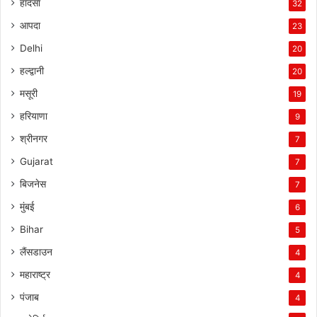
हादसा
32
आपदा
23
Delhi
20
हल्द्वानी
20
मसूरी
19
हरियाणा
9
श्रीनगर
7
Gujarat
7
बिजनेस
7
मुंबई
6
Bihar
5
लैंसडाउन
4
महाराष्ट्र
4
पंजाब
4