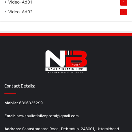
Video-Ad01
1
Video-Ad02
1
Contact Details:
Mobile:
6396335299
Email:
newsbulletinliveprotal@gmail.com
Address:
Sahastradhara Road, Dehradun-248001, Uttarakhand