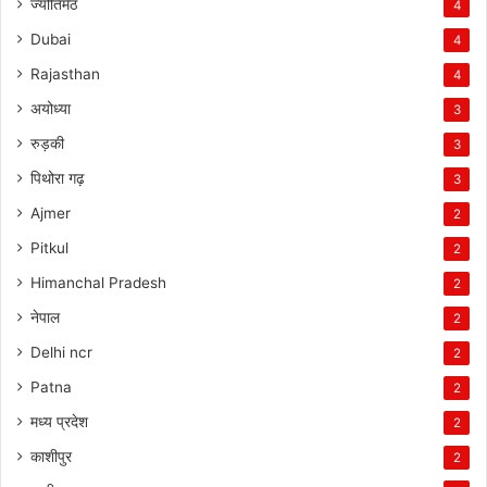
ज्योतिर्मठ
4
Dubai
4
Rajasthan
4
अयोध्या
3
रुड़की
3
पिथोरा गढ़
3
Ajmer
2
Pitkul
2
Himanchal Pradesh
2
नेपाल
2
Delhi ncr
2
Patna
2
मध्य प्रदेश
2
काशीपुर
2