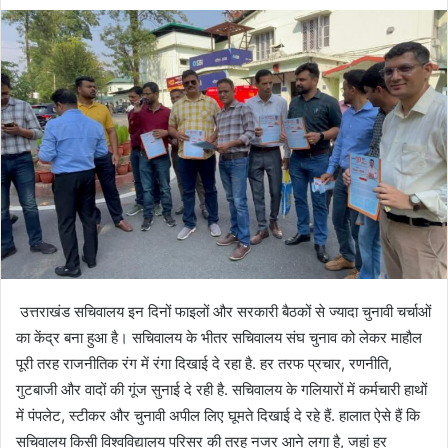
उत्तराखंड सचिवालय इन दिनों फाइलों और सरकारी बैठकों से ज्यादा चुनावी चर्चाओं
का केंद्र बना हुआ है। सचिवालय के भीतर सचिवालय संघ चुनाव को लेकर माहौल
पूरी तरह राजनीतिक रंग में रंगा दिखाई दे रहा है. हर तरफ प्रचार, रणनीति,
गुटबाजी और वादों की गूंज सुनाई दे रही है. सचिवालय के गलियारों में कर्मचारी हाथों
में पंपलेट, स्टीकर और चुनावी अपील लिए घूमते दिखाई दे रहे हैं. हालात ऐसे हैं कि
सचिवालय किसी विश्वविद्यालय परिसर की तरह नजर आने लगा है, जहां हर