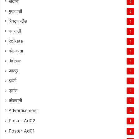
खटीमा
2
गुप्तकाशी
2
स्विट्ज़रलैंड
1
घनसाली
1
kolkata
1
कोलकाता
1
Jaipur
1
जयपुर
1
झांसी
1
फ्रांस
1
कोतवाली
1
Advertisement
4
Poster-Ad02
1
Poster-Ad01
1