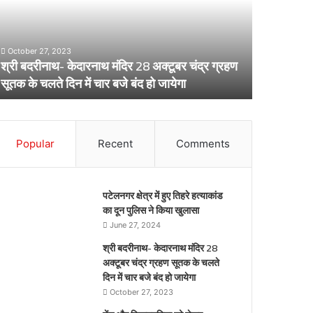
8
लेकर
्टूबर
स्वास्थ्य
द्र
विभाग
October 27, 2023
्रहण
का
श्री बदरीनाथ- केदारनाथ मंदिर 28 अक्टूबर चंद्र ग्रहण
ूतक
अर्लट
April 29, 20
सूतक के चलते दिन में चार बजे बंद हो जायेगा
डेंगू और चि
े
लते
िन
ार
Popular
Recent
Comments
जे
द
पटेलनगर क्षेत्र में हुए तिहरे हत्याकांड
येगा
का दून पुलिस ने किया खुलासा
June 27, 2024
श्री बदरीनाथ- केदारनाथ मंदिर 28
अक्टूबर चंद्र ग्रहण सूतक के चलते
दिन में चार बजे बंद हो जायेगा
October 27, 2023