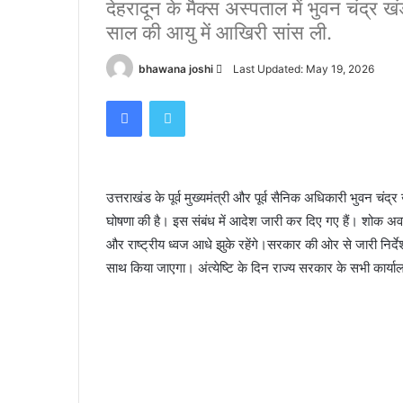
देहरादून के मैक्स अस्पताल में भुवन चंद्र खं
पर
साल की आयु में आखिरी सांस ली.
हादसा,
हाथी
November 16, 2023
Send
bhawana joshi
Last Updated: May 19, 2026
को
कोटद्वार के दुगड्डा मार्ग पर हादसा, हाथी को दे
देखकर
an
घबराया युवक, बाइक रपटने से मौके पर मौत
Facebook
Twitter
घबराया
email
युवक,
बाइक
रपटने
से
उत्तराखंड के पूर्व मुख्यमंत्री और पूर्व सैनिक अधिकारी भुवन च
मौके
घोषणा की है। इस संबंध में आदेश जारी कर दिए गए हैं। शोक अवध
पर
मौत
और राष्ट्रीय ध्वज आधे झुके रहेंगे।सरकार की ओर से जारी निर्देशो
साथ किया जाएगा। अंत्येष्टि के दिन राज्य सरकार के सभी कार्याल