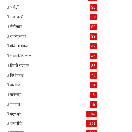
चमोली
96
उत्तरकाशी
92
नैनीताल
89
रुद्रप्रयाग
88
पौड़ी गढ़वाल
49
उधम सिंह नगर
46
टिहरी गढ़वाल
38
पिथौरागढ़
17
अल्मोड़ा
14
बागेश्वर
6
चंपावत
5
देहरादून
1,942
राजनीति
1,278