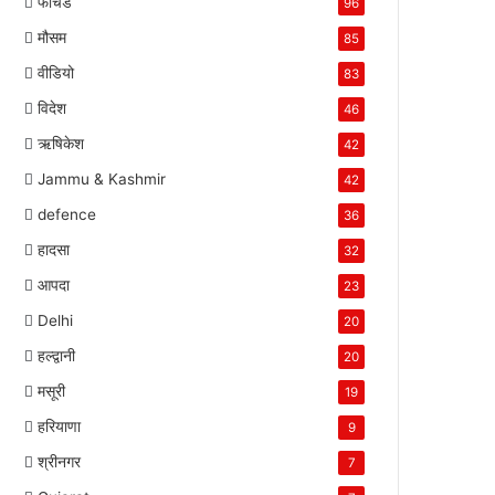
फीचर्ड
96
मौसम
85
वीडियो
83
विदेश
46
ऋषिकेश
42
Jammu & Kashmir
42
defence
36
हादसा
32
आपदा
23
Delhi
20
हल्द्वानी
20
मसूरी
19
हरियाणा
9
श्रीनगर
7