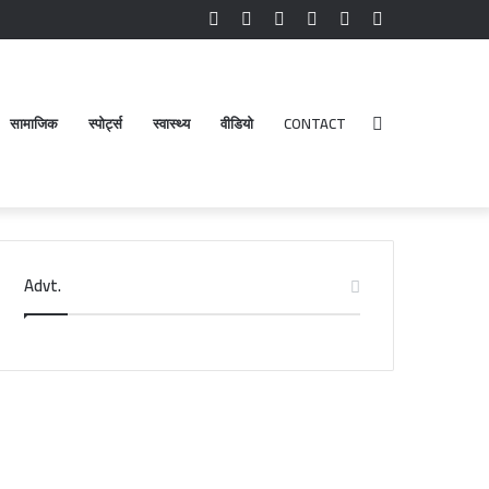
Facebook
YouTube
Instagram
Log
Random
Sidebar
In
Article
सामाजिक
स्पोर्ट्स
स्वास्थ्य
वीडियो
CONTACT
Search
Advt.
for
री
डेंगू
दरीनाथ-
और
ेदारनाथ
चिकनगुनिया
दिर
को