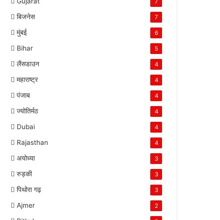
Gujarat
7
बिजनेस
7
मुंबई
6
Bihar
5
लैंसडाउन
4
महाराष्ट्र
4
पंजाब
4
ज्योतिर्मठ
4
Dubai
4
Rajasthan
4
अयोध्या
3
रुड़की
3
पिथोरा गढ़
3
Ajmer
2