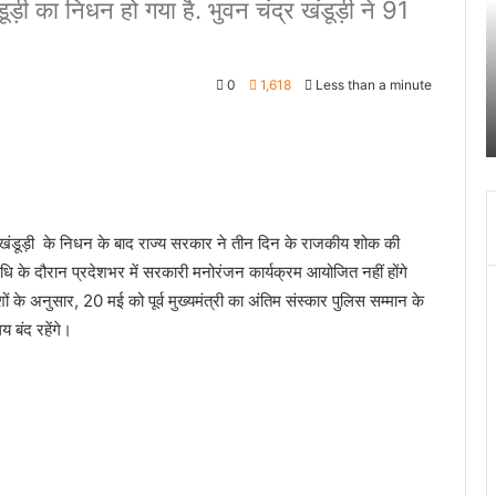
डूड़ी का निधन हो गया है. भुवन चंद्र खंडूड़ी ने 91
तिहरे
2
हत्याकांड
अक
का
चं
June 27, 2024
0
1,618
Less than a minute
दून
ग
खकर
पटेलनगर क्षेत्र में हुए तिहरे हत्याकांड का दून पुलिस ने
पुलिस
स
किया खुलासा
ने
क
किया
च
खुलासा
द
में
च
ंद्र खंडूड़ी के निधन के बाद राज्य सरकार ने तीन दिन के राजकीय शोक की
ब
ि के दौरान प्रदेशभर में सरकारी मनोरंजन कार्यक्रम आयोजित नहीं होंगे
बं
हो
ं के अनुसार, 20 मई को पूर्व मुख्यमंत्री का अंतिम संस्कार पुलिस सम्मान के
जा
य बंद रहेंगे।