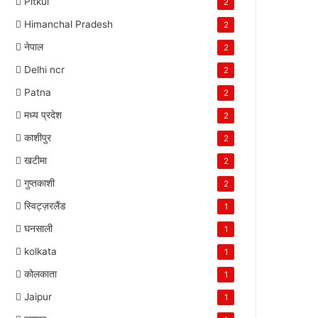
Pitkul
2
Himanchal Pradesh
2
नेपाल
2
Delhi ncr
2
Patna
2
मध्य प्रदेश
2
काशीपुर
2
खटीमा
2
गुप्तकाशी
2
स्विट्ज़रलैंड
1
घनसाली
1
kolkata
1
कोलकाता
1
Jaipur
1