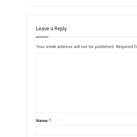
Leave a Reply
Your email address will not be published.
Required f
C
o
m
m
e
n
t
Name
*
*